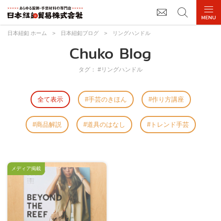
日本紐釦 ホーム
>
日本紐釦ブログ
>
リングハンドル
Chuko Blog
タグ： #リングハンドル
全て表示
手芸のきほん
作り方講座
商品解説
道具のはなし
トレンド手芸
メディア掲載