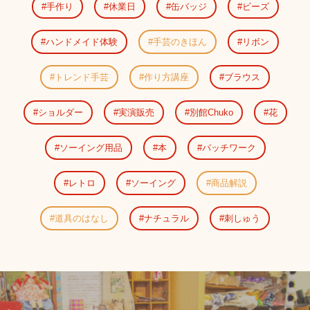
手作り
休業日
缶バッジ
ビーズ
ハンドメイド体験
手芸のきほん
リボン
トレンド手芸
作り方講座
ブラウス
ショルダー
実演販売
別館Chuko
花
ソーイング用品
本
パッチワーク
レトロ
ソーイング
商品解説
道具のはなし
ナチュラル
刺しゅう