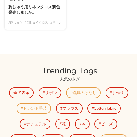
刺しゅう用リネンクロス新色
発売しました。
#刺しゅう
#刺しゅうクロス
#リネン
Trending Tags
人気のタグ
全て表示
リボン
道具のはなし
手作り
トレンド手芸
ブラウス
Cotton fabric
ナチュラル
花
本
ビーズ