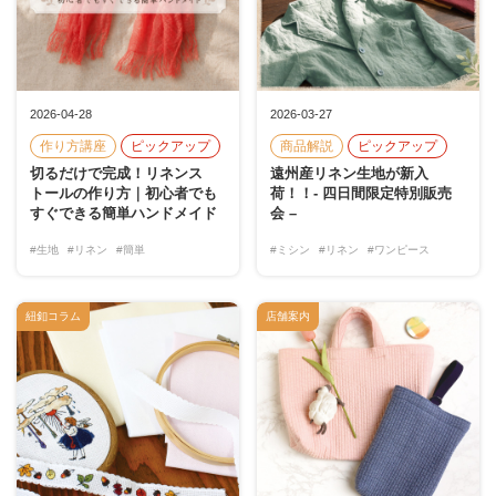
2026-04-28
2026-03-27
作り方講座
ピックアップ
商品解説
ピックアップ
切るだけで完成！リネンス
遠州産リネン生地が新入
トールの作り方｜初心者でも
荷！！- 四日間限定特別販売
すぐできる簡単ハンドメイド
会 –
#生地
#リネン
#簡単
#ミシン
#リネン
#ワンピース
紐釦コラム
店舗案内