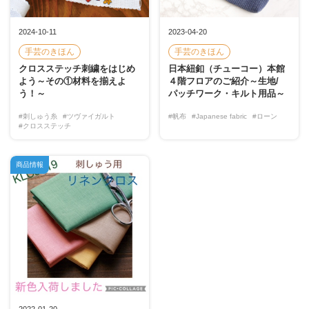
2024-10-11
2023-04-20
手芸のきほん
手芸のきほん
クロスステッチ刺繍をはじめ
日本紐釦（チューコー）本館
よう～その①材料を揃えよ
４階フロアのご紹介～生地/
う！～
パッチワーク・キルト用品～
#刺しゅう糸
#ツヴァイガルト
#帆布
#Japanese fabric
#ローン
#クロスステッチ
商品情報
2022-01-20