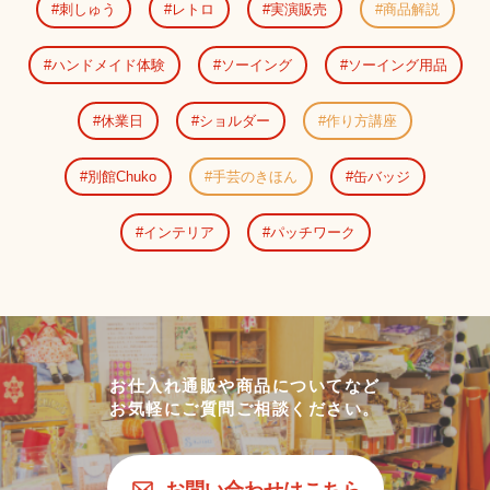
刺しゅう
レトロ
実演販売
商品解説
ハンドメイド体験
ソーイング
ソーイング用品
休業日
ショルダー
作り方講座
別館Chuko
手芸のきほん
缶バッジ
インテリア
パッチワーク
お仕入れ通販や商品についてなど
お気軽にご質問ご相談ください。
お問い合わせはこちら