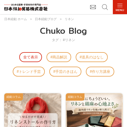
日本紐釦 ホーム
>
日本紐釦ブログ
>
リネン
Chuko Blog
タグ： #リネン
全て表示
商品解説
道具のはなし
トレンド手芸
手芸のきほん
作り方講座
紐釦コラム
紐釦コラム