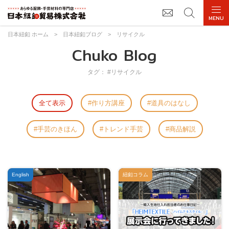
日本紐釦 ホーム
>
日本紐釦ブログ
>
リサイクル
Chuko Blog
タグ： #リサイクル
全て表示
作り方講座
道具のはなし
手芸のきほん
トレンド手芸
商品解説
English
紐釦コラム