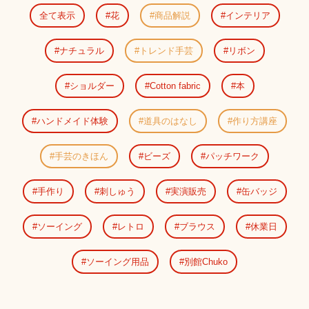
全て表示
花
商品解説
インテリア
ナチュラル
トレンド手芸
リボン
ショルダー
Cotton fabric
本
ハンドメイド体験
道具のはなし
作り方講座
手芸のきほん
ビーズ
パッチワーク
手作り
刺しゅう
実演販売
缶バッジ
ソーイング
レトロ
ブラウス
休業日
ソーイング用品
別館Chuko