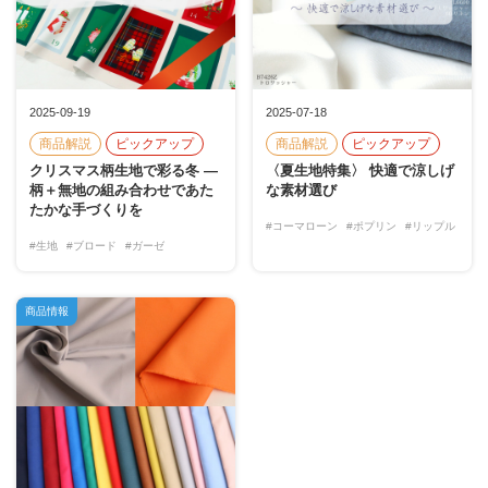
2025-09-19
2025-07-18
商品解説
ピックアップ
商品解説
ピックアップ
クリスマス柄生地で彩る冬 ―
〈夏生地特集〉 快適で涼しげ
柄＋無地の組み合わせであた
な素材選び
たかな手づくりを
#コーマローン
#ポプリン
#リップル
#生地
#ブロード
#ガーゼ
商品情報