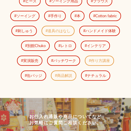
ビーズ
ソーイング用品
ブラウス
ソーイング
手作り
本
Cotton fabric
刺しゅう
道具のはなし
ハンドメイド体験
別館Chuko
レトロ
インテリア
実演販売
パッチワーク
作り方講座
缶バッジ
商品解説
ナチュラル
お仕入れ通販や商品についてなど
お気軽にご質問ご相談ください。