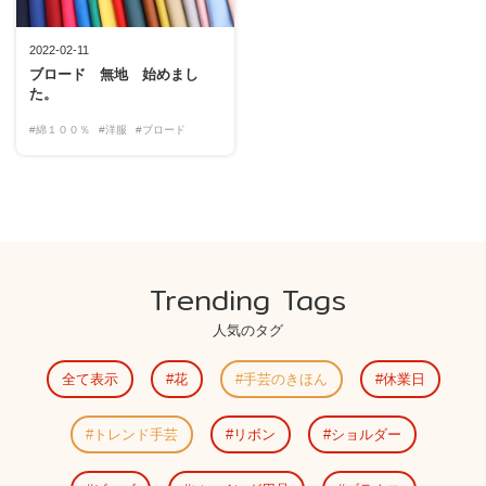
2022-02-11
ブロード 無地 始めまし
た。
#綿１００％
#洋服
#ブロード
Trending Tags
人気のタグ
全て表示
花
手芸のきほん
休業日
トレンド手芸
リボン
ショルダー