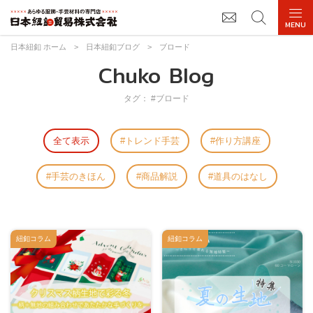
日本紐釦 ホーム
>
日本紐釦ブログ
>
ブロード
Chuko Blog
タグ： #ブロード
全て表示
トレンド手芸
作り方講座
手芸のきほん
商品解説
道具のはなし
紐釦コラム
紐釦コラム