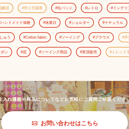
品解説
作り方講座
缶バッジ
レトロ
インテリ
ハンドメイド体験
休業日
ショルダー
ナチュラル
しゅう
Cotton fabric
ソーイング
ブラウス
手
リボン
花
ソーイング用品
実演販売
トレンド
仕入れ通販や商品についてなど
お気軽にご質問ご相談くださ
お問い合わせはこちら