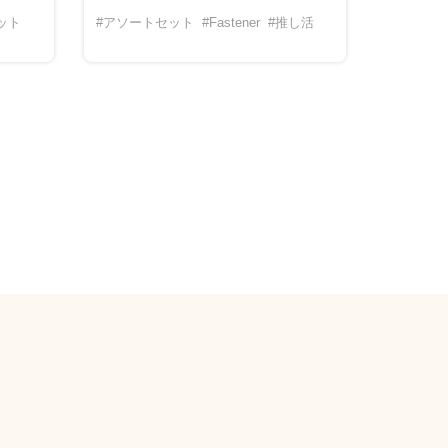
ット
#アソートセット
#Fastener
#推し活