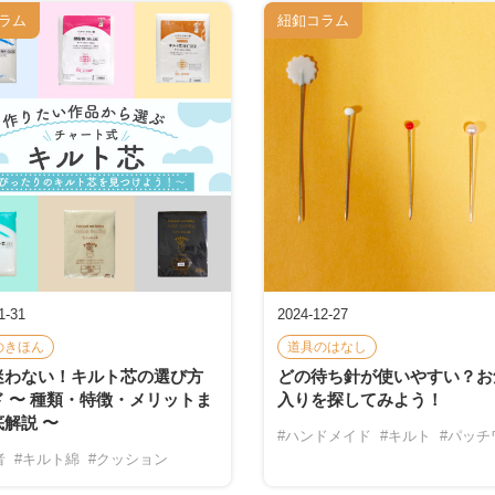
ラム
紐釦コラム
1-31
2024-12-27
のきほん
道具のはなし
迷わない！キルト芯の選び方
どの待ち針が使いやすい？お
 〜 種類・特徴・メリットま
入りを探してみよう！
解説 〜
#ハンドメイド
#キルト
#パッチ
者
#キルト綿
#クッション