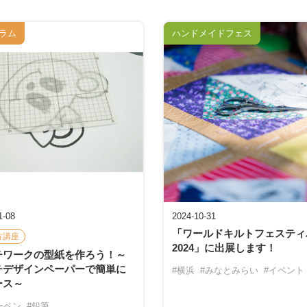
ラム
ハンドメイドフェス
1-08
2024-10-31
「ワールドキルトフェスティ
方講座
2024」に出展します！
チワークの型紙を作ろう！～
チデザインペーパーで簡単に
#横浜
#みなとみらい
#イベント
ース～
ーペン
#鉛筆