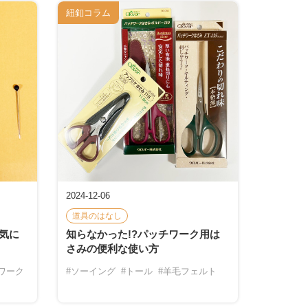
紐釦コラム
2024-12-06
道具のはなし
気に
知らなかった!?パッチワーク用は
さみの便利な使い方
ワーク
#ソーイング
#トール
#羊毛フェルト