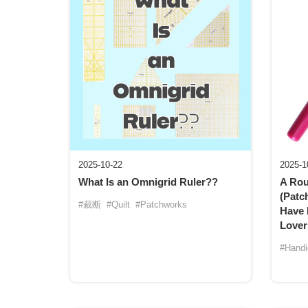
2025-10-22
2025-1
What Is an Omnigrid Ruler??
A Rou
(Patc
#裁断
#Quilt
#Patchworks
Have 
Love
#Handi