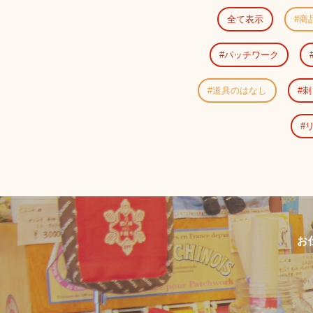
全て表示
商
パッチワーク
道具のはなし
刺
お