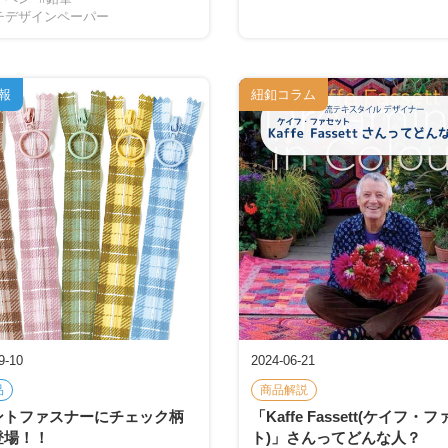
チデザインペーパー
報
紐釦コラム
9-10
2024-06-21
品
商品解説
ントファスナーにチェック柄
「Kaffe Fassett(ケイフ・
登場！！
ト)」さんってどんな人？