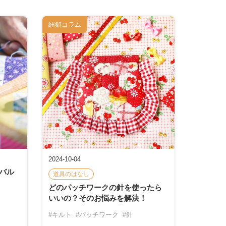
紐釦コラム
2024-10-04
バル
道具のはなし
どのパッチワークの針を使ったら
いいの？そのお悩みを解決！
#キルト
#パッチワーク
#針