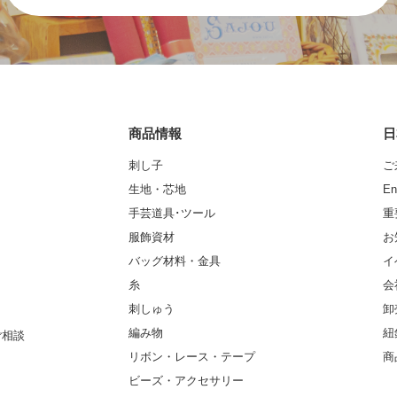
商品情報
日
刺し子
ご
生地・芯地
En
手芸道具･ツール
重
服飾資材
お
バッグ材料・金具
イ
糸
会
刺しゅう
卸
編み物
紐
ご相談
リボン・レース・テープ
商
ビーズ・アクセサリー