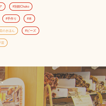
ア
別館Chuko
手作り
本
芸のきほん
ビーズ
手芸
い。