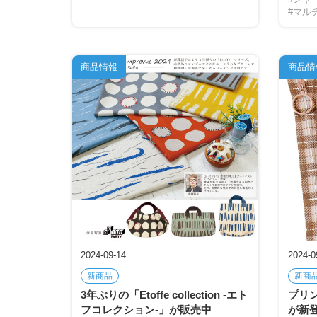
#マル
商品情報
商品情
2024-09-14
2024-0
新商品
新商
3年ぶりの「Etoffe collection -エト
プリ
フコレクション-」が販売中
が新