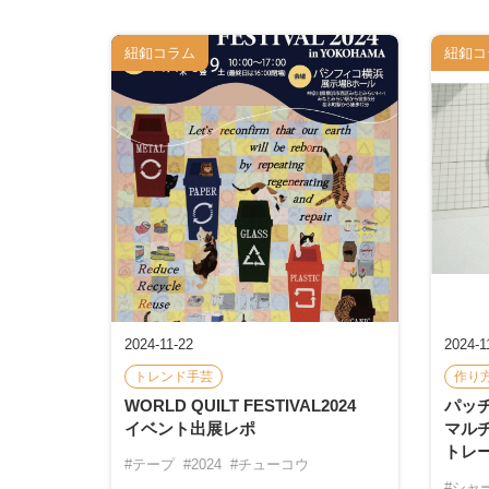
紐釦コラム
紐釦コ
2024-11-22
2024-1
トレンド手芸
作り
WORLD QUILT FESTIVAL2024
パッ
イベント出展レポ
マル
トレ
#テープ
#2024
#チューコウ
#シャ