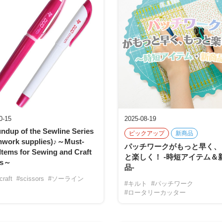
0-15
2025-08-19
ndup of the Sewline Series
ピックアップ
新商品
hwork supplies)♪～Must-
パッチワークがもっと早く、
Items for Sewing and Craft
と楽しく！ -時短アイテム＆
rs～
品-
craft
#scissors
#ソーライン
#キルト
#パッチワーク
#ロータリーカッター