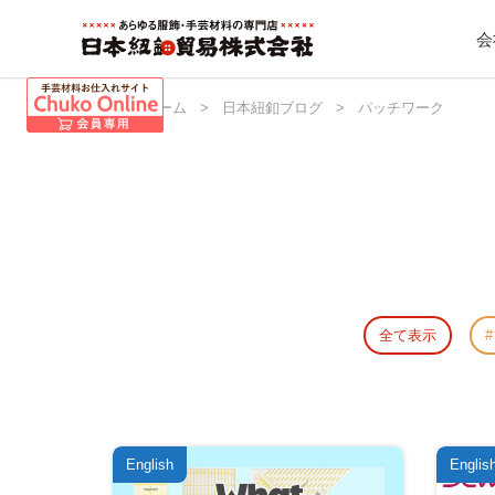
会
日本紐釦 ホーム
>
日本紐釦ブログ
>
パッチワーク
全て表示
English
Englis