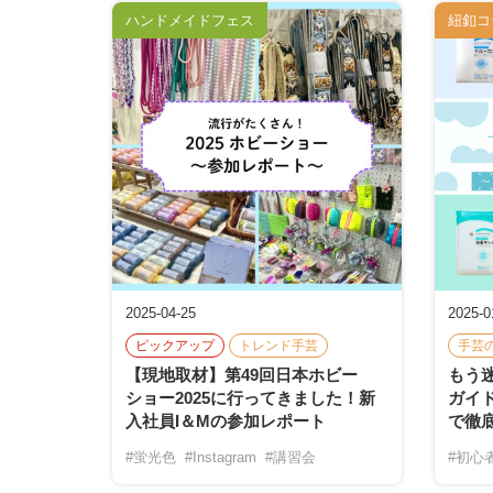
ハンドメイドフェス
紐釦コ
2025-04-25
2025-0
ピックアップ
トレンド手芸
手芸
【現地取材】第49回日本ホビー
もう
ショー2025に行ってきました！新
ガイド
入社員I＆Mの参加レポート
で徹底
#蛍光色
#Instagram
#講習会
#初心