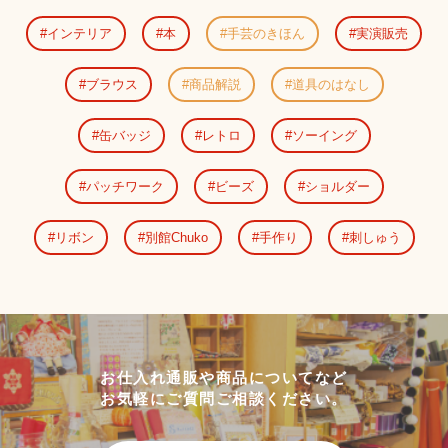
インテリア
本
手芸のきほん
実演販売
ブラウス
商品解説
道具のはなし
缶バッジ
レトロ
ソーイング
パッチワーク
ビーズ
ショルダー
リボン
別館Chuko
手作り
刺しゅう
お仕入れ通販や商品についてなど
お気軽にご質問ご相談ください。