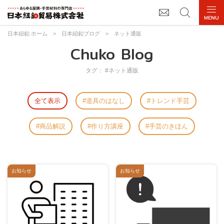
日本紐釦 ホーム
>
日本紐釦ブログ
>
ネット通販
Chuko Blog
タグ： #ネット通販
全て表示
道具のはなし
トレンド手芸
商品解説
作り方講座
手芸のきほん
お知らせ
お知らせ