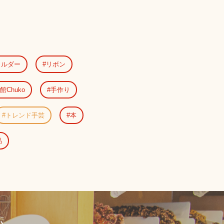
ョルダー
リボン
館Chuko
手作り
トレンド手芸
本
品
い。