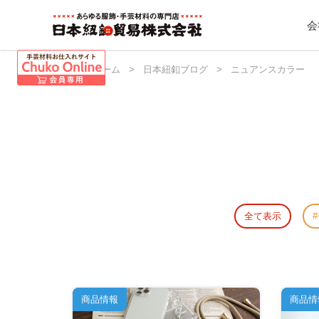
会
日本紐釦 ホーム
>
日本紐釦ブログ
>
ニュアンスカラー
全て表示
商品情報
商品情