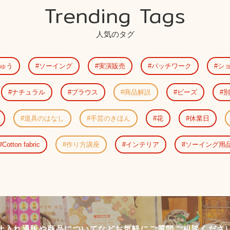
Trending Tags
人気のタグ
ゅう
ソーイング
実演販売
パッチワーク
シ
ナチュラル
ブラウス
商品解説
ビーズ
別
道具のはなし
手芸のきほん
花
休業日
Cotton fabric
作り方講座
インテリア
ソーイング用
仕入れ通販や商品についてなど
お気軽にご質問ご相談くださ