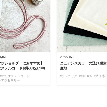
1-09
2022-08-18
マホショルダーにおすすめ】
ニュアンスカラーの透け感素
エステルコードお取り扱い中!
生地
#ポリエステルコード
#チュニック
#綿100%
#透け感
ホアクセサリー