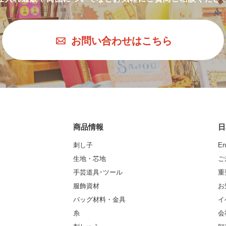
お問い合わせはこちら
商品情報
日
刺し子
En
生地・芯地
ご
手芸道具･ツール
重
服飾資材
お
バッグ材料・金具
イ
糸
会