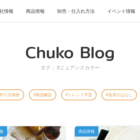
社情報
商品情報
卸売・仕入れ方法
イベント情報
Chuko Blog
タグ： #ニュアンスカラー
作り方講座
商品解説
トレンド手芸
道具のはなし
報
商品情報