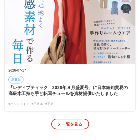
2026-07-17
新商品
『レディブティック 2026年８月盛夏号』に日本紐釦貿易の
高級木工持ち手と転写チュールを資材提供いたしました
#ハンドメイド
#手芸本
#手芸
一覧を見る