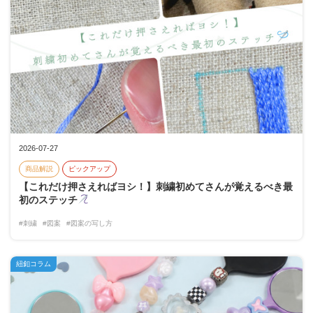
2026-07-27
商品解説
ピックアップ
【これだけ押さえればヨシ！】刺繍初めてさんが覚えるべき最
初のステッチ
#刺繍
#図案
#図案の写し方
紐釦コラム