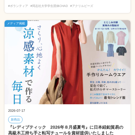
#ボランティア
#同志社大学学生団体CHAD
#アクリルビーズ
メディア掲載
2026-07-17
新商品
『レディブティック 2026年８月盛夏号』に日本紐釦貿易の
高級木工持ち手と転写チュールを資材提供いたしました