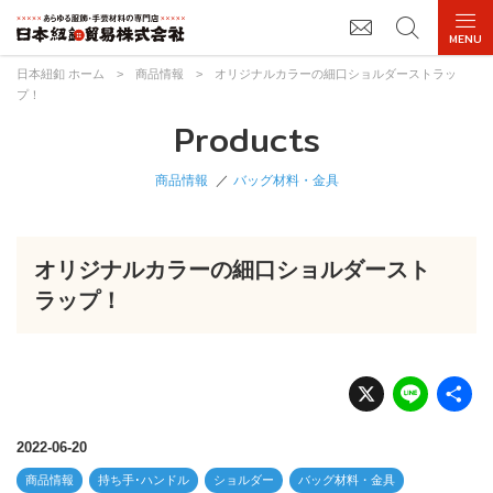
日本紐釦 ホーム
>
商品情報
>
オリジナルカラーの細口ショルダーストラッ
プ！
Products
商品情報
バッグ材料・金具
オリジナルカラーの細口ショルダースト
ラップ！
X
Li
n
e
2022-06-20
商品情報
持ち手･ハンドル
ショルダー
バッグ材料・金具