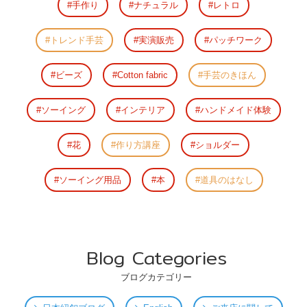
手作り
ナチュラル
レトロ
トレンド手芸
実演販売
パッチワーク
ビーズ
Cotton fabric
手芸のきほん
ソーイング
インテリア
ハンドメイド体験
花
作り方講座
ショルダー
ソーイング用品
本
道具のはなし
Blog Categories
ブログカテゴリー