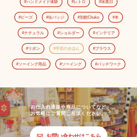
ハンドメイド体験
レトロ
休業日
ビーズ
缶バッジ
別館Chuko
本
ナチュラル
ショルダー
インテリア
リボン
手芸のきほん
ブラウス
ソーイング用品
ソーイング
パッチワーク
お仕入れ通販や商品についてなど
お気軽にご質問ご相談ください。
お問い合わせはこちら