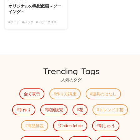
オリジナルの鳥獣戯画～ソー
イング～
#ポーチ
#バック
#ドビークロス
Trending Tags
人気のタグ
全て表示
作り方講座
道具のはなし
手作り
実演販売
花
トレンド手芸
商品解説
Cotton fabric
刺しゅう