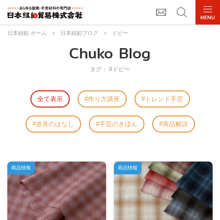
日本紐釦 ホーム
>
日本紐釦ブログ
>
ドビー
Chuko Blog
タグ： #ドビー
全て表示
作り方講座
トレンド手芸
道具のはなし
手芸のきほん
商品解説
商品情報
商品情報