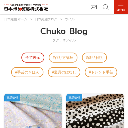
日本紐釦 ホーム
>
日本紐釦ブログ
>
ツイル
Chuko Blog
タグ： #ツイル
全て表示
作り方講座
商品解説
手芸のきほん
道具のはなし
トレンド手芸
商品情報
商品情報