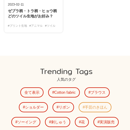
2023-02-11
ゼブラ柄・トラ柄・ヒョウ柄
どのツイル生地がお好み？
#プリント生地
#アニマル
#ツイル
Trending Tags
人気のタグ
全て表示
Cotton fabric
ブラウス
ショルダー
リボン
手芸のきほん
ソーイング
刺しゅう
花
実演販売