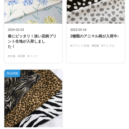
2024-02-03
2023-03-19
春にピッタリ！淡い花柄プリ
2種類のアニマル柄が入荷中♪
ント生地が入荷しまし
#プリント生地
#動物
#アニマル
た！
#生地
#花柄
#バック
商品情報