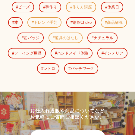
ビーズ
手作り
作り方講座
休業日
本
トレンド手芸
別館Chuko
商品解説
缶バッジ
道具のはなし
ナチュラル
ソーイング用品
ハンドメイド体験
インテリア
レトロ
パッチワーク
お仕入れ通販や商品についてなど
お気軽にご質問ご相談ください。