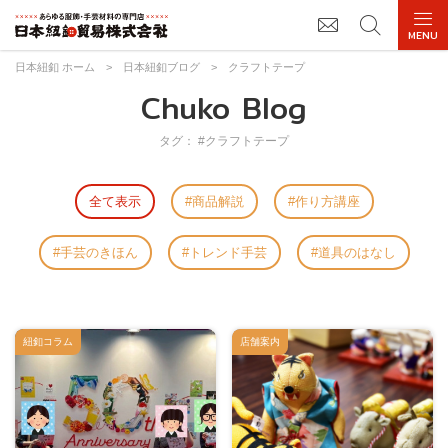
日本紐釦 ホーム
>
日本紐釦ブログ
>
クラフトテープ
Chuko Blog
タグ： #クラフトテープ
全て表示
商品解説
作り方講座
手芸のきほん
トレンド手芸
道具のはなし
紐釦コラム
店舗案内