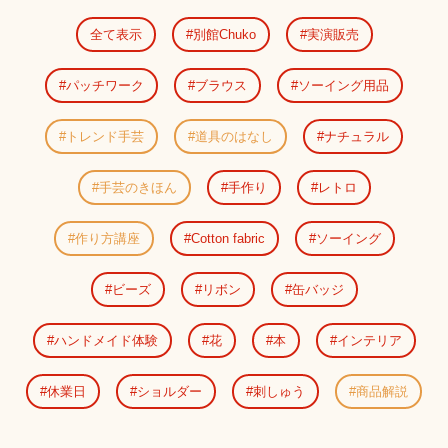
全て表示
別館Chuko
実演販売
パッチワーク
ブラウス
ソーイング用品
トレンド手芸
道具のはなし
ナチュラル
手芸のきほん
手作り
レトロ
作り方講座
Cotton fabric
ソーイング
ビーズ
リボン
缶バッジ
ハンドメイド体験
花
本
インテリア
休業日
ショルダー
刺しゅう
商品解説