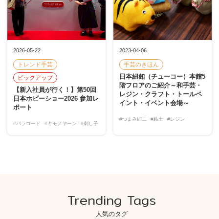
2026-05-22
2023-04-06
トレンド手芸
手芸のきほん
日本紐釦（チューコー）本館5
ピックアップ
階フロアのご紹介～和手芸・
【新入社員が行く！】第50回
レジン・クラフト・トールペ
日本ホビーショー2026 参加レ
イント・イベント会場～
ポート
#つまみ細工
#粘土
#レジン
#パラコード
#キモノヤーン
#刺し子
Trending Tags
人気のタグ