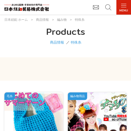
日本紐釦 ホーム
>
商品情報
>
編み物
>
特殊糸
Products
商品情報
特殊糸
毛糸
編み物用品