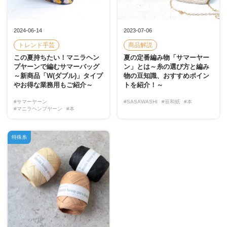
2024-06-14
2023-07-06
トレンド手芸
商品解説
この夏持ちたい！マニラヘン
夏の定番編み物「サマーヤー
プヤーンで編むサマーバッグ
ン」とは～糸の選び方と編み
～新商品「W(ダブル)」タイプ
物の豆知識、おすすめポイン
やお得な業務用もご紹介～
トを紹介！～
#サマーヤーン
#SASAWASHI
#笹和紙
#本
#マニラヘンプヤーン
#本
特殊糸