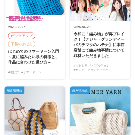
2026-06-27
2026-04-28
令和に「編み物」が再ブレイ
ピックアップ
ク！【ナジャ・グランディー
手芸のきほん
バのチマタのハテナ】に本館
店舗にて編み物事情について
はじめてのサマーヤーン入門
取材いただきました
～夏に編みたい糸の特徴と、
作品に合わせた選び方～
#スセミ糸
#バブルフォレ
#ナジャ・グランディーバ
#選び方
#サマーヤーン
編み物用品
編み物用品