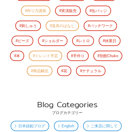
作り方講座
実演販売
缶バッジ
刺しゅう
道具のはなし
パッチワーク
ビーズ
ショルダー
レトロ
休業日
本
トレンド手芸
手作り
別館Chuko
商品解説
花
ナチュラル
Blog Categories
ブログカテゴリー
日本紐釦ブログ
English
ご来店に関して