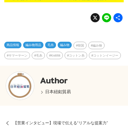
X
Li
n
e
商品情報
編み物用品
毛糸
編み物
韓国
編み物
サマーヤーン
毛糸
KnitWit
コットン糸
コットンイージー
Author
日本紐釦貿易
【営業インタビュー】現場で伝える“リアルな提案力”