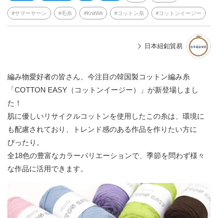
サマーヤーン
毛糸
KnitWit
コットン糸
コットンイージー
日本紐釦貿易
編み物愛好者の皆さん、今注目の韓国製コットン編み糸
「COTTON EASY（コットンイージー）」が新登場しまし
た！
肌に優しいリサイクルコットンを使用したこの糸は、環境に
も配慮されており、トレンド感のある作品を作りたい方に
ぴったり。
全18色の豊富なカラーバリエーションで、季節を問わず様々
な作品に活用できます。