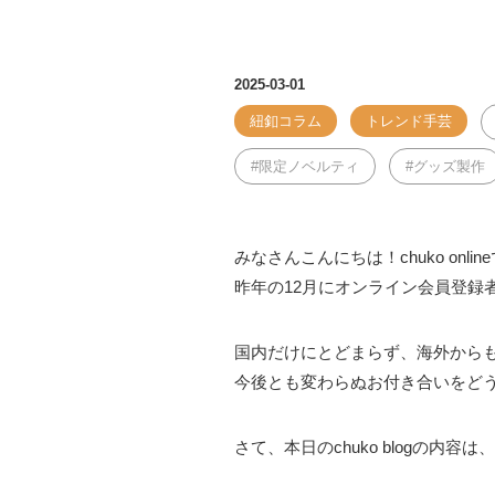
2025-03-01
紐釦コラム
トレンド手芸
限定ノベルティ
グッズ製作
みなさんこんにちは！chuko onlin
昨年の12月にオンライン会員登録
国内だけにとどまらず、海外から
今後とも変わらぬお付き合いをど
さて、本日のchuko blogの