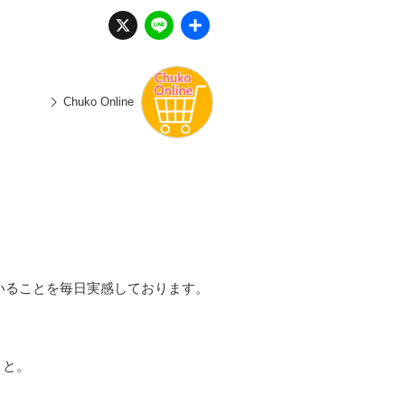
X
Li
共
n
有
e
Chuko Online
いることを毎日実感しております。
こと。