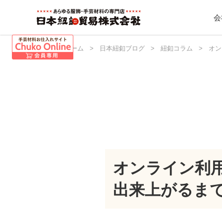
会
日本紐釦 ホーム
>
日本紐釦ブログ
>
紐釦コラム
>
オン
オンライン利
出来上がるま