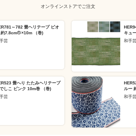
オンラインストアでご注文
ER781～782 畳ヘリテープ ビオ
HER
 約7.8cm巾×10m （巻)
キュー
手芸
和手
ER523 畳へり たたみヘリテープ
HER
でしこ ピンク 10m巻 （巻)
ルー 約
手芸
和手