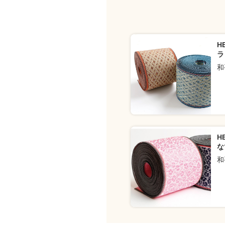
H
ラ
和
H
な
和