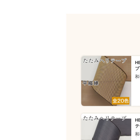
H
プ
和
H
テ
和