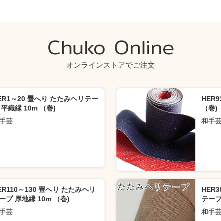
Chuko Online
オンラインストアでご注文
ER1～20 畳へり たたみヘリテー
HER
 平織縁 10m （巻)
（巻)
手芸
和手
ER110～130 畳へり たたみヘリ
HER
ープ 厚地縁 10m （巻)
テープ
手芸
和手