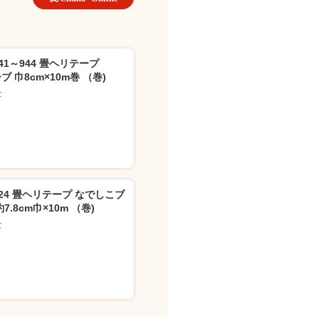
941～944 畳ヘリテープ
ブ 巾8cm×10m巻 （巻)
芸
524 畳ヘリテープ なでしこブ
7.8cm巾×10m （巻)
芸