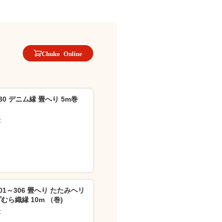
Chuko Online
930 デニム縁 畳へり 5m巻
芸
301～306 畳へり たたみヘリ
むら織縁 10m （巻)
芸