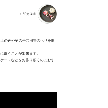
n
有
e
5F売り場
以上の色や柄の手芸用畳のへりを取
単に縫うことが出来ます。
ドケースなどをお作り頂くのにおす