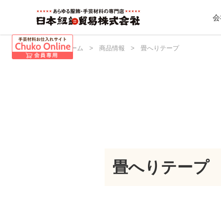
会
日本紐釦 ホーム
>
商品情報
>
畳へりテープ
畳へりテープ