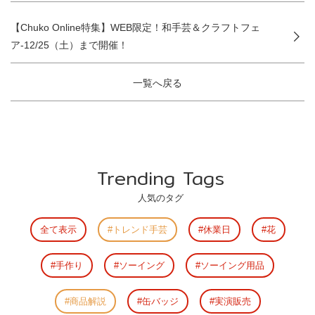
【Chuko Online特集】WEB限定！和手芸＆クラフトフェ
ア-12/25（土）まで開催！
一覧へ戻る
Trending Tags
人気のタグ
全て表示
トレンド手芸
休業日
花
手作り
ソーイング
ソーイング用品
商品解説
缶バッジ
実演販売