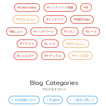
Cotton fabric
ハンドメイド体験
本
手芸のきほん
インテリア
別館Chuko
刺しゅう
パッチワーク
リボン
ビーズ
ブラウス
レトロ
道具のはなし
ショルダー
ナチュラル
作り方講座
Blog Categories
ブログカテゴリー
日本紐釦ブログ
English
ご来店に関して