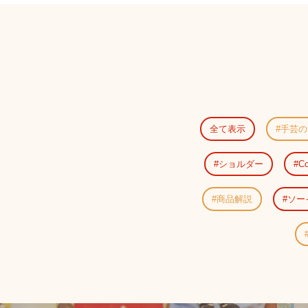
全て表示
手芸の
ショルダー
Co
商品解説
ソー