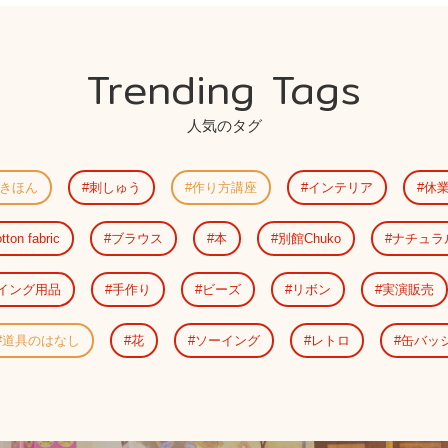
Trending Tags
人気のタグ
きほん
刺しゅう
作り方講座
インテリア
休
tton fabric
ブラウス
本
別館Chuko
ナチュラ
イング用品
手作り
ビーズ
リボン
実演販売
道具のはなし
花
ソーイング
レトロ
缶バッ