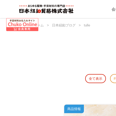
会
日本紐釦 ホーム
>
日本紐釦ブログ
>
tulle
全て表示
商品情報