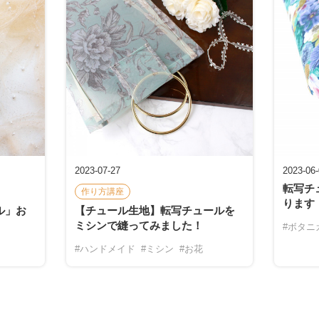
2023-07-27
2023-06
転写チ
作り方講座
ります
ル」お
【チュール生地】転写チュールを
ミシンで縫ってみました！
#ボタニ
#ハンドメイド
#ミシン
#お花