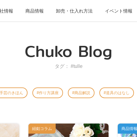
社情報
商品情報
卸売・仕入れ方法
イベント情報
Chuko Blog
タグ： #tulle
手芸のきほん
作り方講座
商品解説
道具のはなし
紐釦コラム
商品情