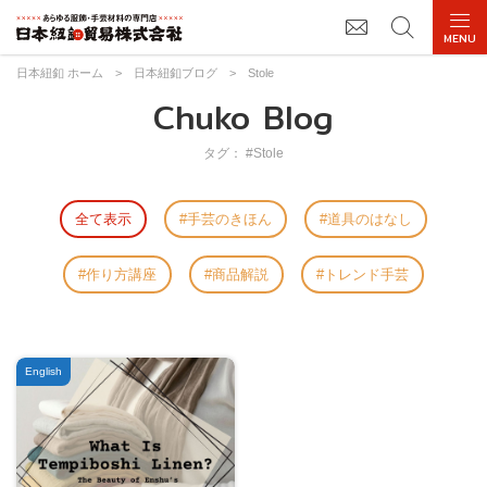
日本紐釦 ホーム
>
日本紐釦ブログ
>
Stole
Chuko Blog
タグ： #Stole
全て表示
手芸のきほん
道具のはなし
作り方講座
商品解説
トレンド手芸
English