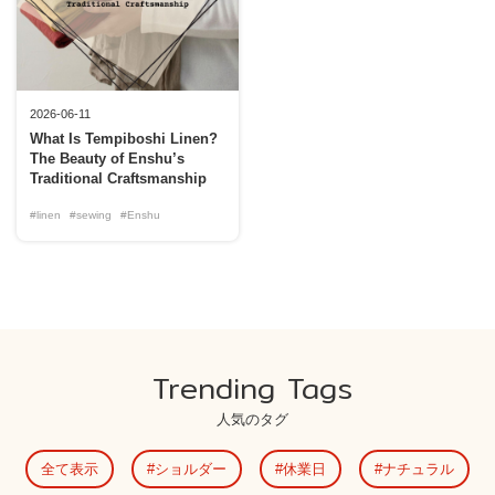
2026-06-11
What Is Tempiboshi Linen?
The Beauty of Enshu’s
Traditional Craftsmanship
#linen
#sewing
#Enshu
Trending Tags
人気のタグ
全て表示
ショルダー
休業日
ナチュラル