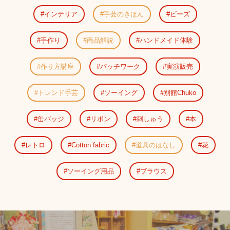
インテリア
手芸のきほん
ビーズ
手作り
商品解説
ハンドメイド体験
作り方講座
パッチワーク
実演販売
トレンド手芸
ソーイング
別館Chuko
缶バッジ
リボン
刺しゅう
本
レトロ
Cotton fabric
道具のはなし
花
ソーイング用品
ブラウス