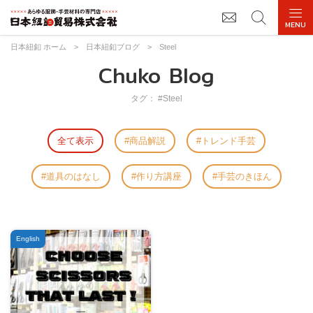
日本紐釦 ホーム
>
日本紐釦ブログ
>
Steel
Chuko Blog
タグ： #Steel
全て表示
商品解説
トレンド手芸
道具のはなし
作り方講座
手芸のきほん
English