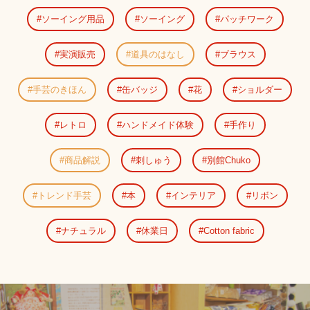
ソーイング用品
ソーイング
パッチワーク
実演販売
道具のはなし
ブラウス
手芸のきほん
缶バッジ
花
ショルダー
レトロ
ハンドメイド体験
手作り
商品解説
刺しゅう
別館Chuko
トレンド手芸
本
インテリア
リボン
ナチュラル
休業日
Cotton fabric