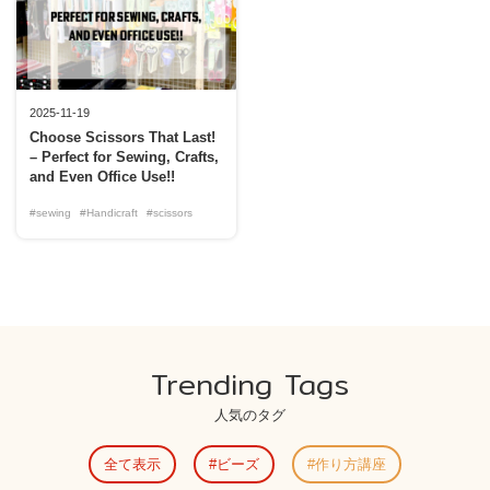
2025-11-19
Choose Scissors That Last!
– Perfect for Sewing, Crafts,
and Even Office Use!!
#sewing
#Handicraft
#scissors
Trending Tags
人気のタグ
全て表示
ビーズ
作り方講座