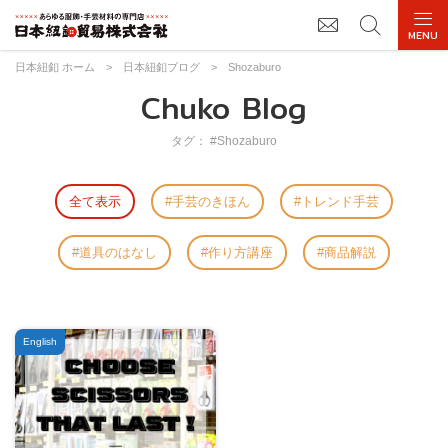
日本紐釦 ホーム
>
日本紐釦ブログ
>
Shozaburo
Chuko Blog
タグ： #Shozaburo
全て表示
手芸のきほん
トレンド手芸
道具のはなし
作り方講座
商品解説
English