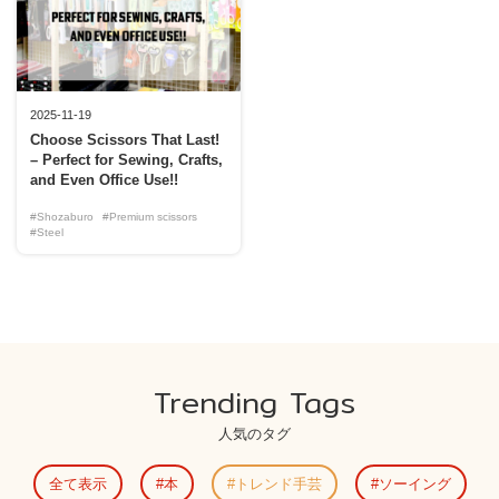
2025-11-19
Choose Scissors That Last!
– Perfect for Sewing, Crafts,
and Even Office Use!!
#Shozaburo
#Premium scissors
#Steel
Trending Tags
人気のタグ
全て表示
本
トレンド手芸
ソーイング