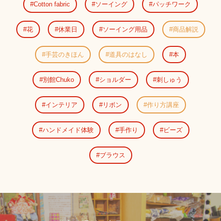
Cotton fabric
ソーイング
パッチワーク
花
休業日
ソーイング用品
商品解説
手芸のきほん
道具のはなし
本
別館Chuko
ショルダー
刺しゅう
インテリア
リボン
作り方講座
ハンドメイド体験
手作り
ビーズ
ブラウス