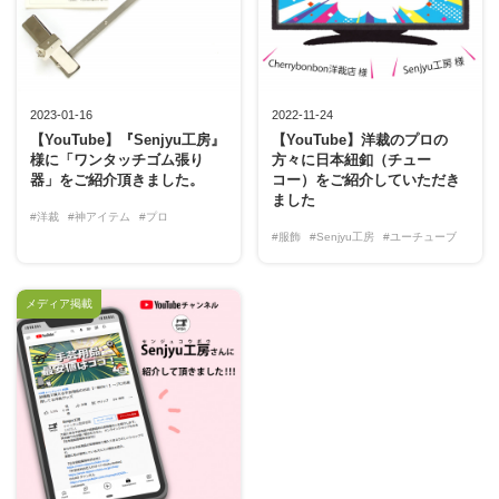
2023-01-16
2022-11-24
【YouTube】『Senjyu工房』
【YouTube】洋裁のプロの
様に「ワンタッチゴム張り
方々に日本紐釦（チュー
器」をご紹介頂きました。
コー）をご紹介していただき
ました
#洋裁
#神アイテム
#プロ
#服飾
#Senjyu工房
#ユーチューブ
メディア掲載