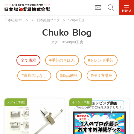
日本紐釦 ホーム
>
日本紐釦ブログ
>
Senjyu工房
Chuko Blog
タグ： #Senjyu工房
全て表示
手芸のきほん
トレンド手芸
道具のはなし
商品解説
作り方講座
メディア掲載
イベント情報