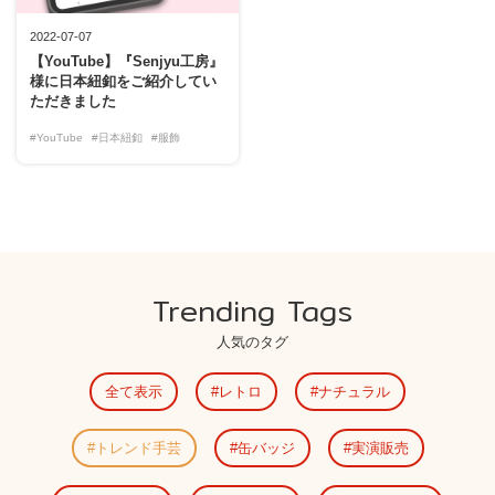
2022-07-07
【YouTube】『Senjyu工房』
様に日本紐釦をご紹介してい
ただきました
#YouTube
#日本紐釦
#服飾
Trending Tags
人気のタグ
全て表示
レトロ
ナチュラル
トレンド手芸
缶バッジ
実演販売