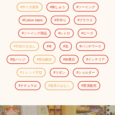
作り方講座
刺しゅう
ソーイング
Cotton fabric
手作り
ブラウス
ソーイング用品
レトロ
ビーズ
手芸のきほん
本
花
パッチワーク
缶バッジ
商品解説
休業日
インテリア
トレンド手芸
リボン
ショルダー
ナチュラル
道具のはなし
実演販売