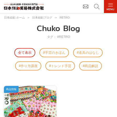
日本紐釦 ホーム
>
日本紐釦ブログ
>
RETRO
Chuko Blog
タグ： #RETRO
全て表示
手芸のきほん
道具のはなし
作り方講座
トレンド手芸
商品解説
商品情報