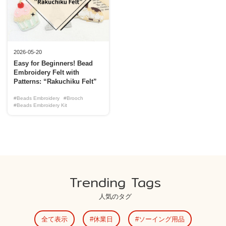
2026-05-20
Easy for Beginners! Bead
Embroidery Felt with
Patterns: “Rakuchiku Felt”
#Beads Embroidery
#Brooch
#Beads Embroidery Kit
Trending Tags
人気のタグ
全て表示
休業日
ソーイング用品