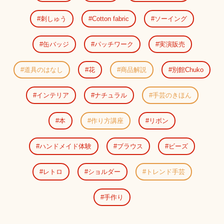
刺しゅう
Cotton fabric
ソーイング
缶バッジ
パッチワーク
実演販売
道具のはなし
花
商品解説
別館Chuko
インテリア
ナチュラル
手芸のきほん
本
作り方講座
リボン
ハンドメイド体験
ブラウス
ビーズ
レトロ
ショルダー
トレンド手芸
手作り