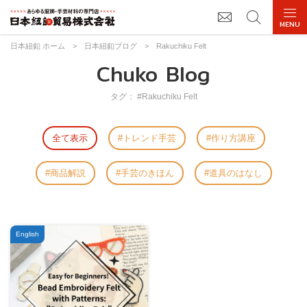
日本紐釦 ホーム
>
日本紐釦ブログ
>
Rakuchiku Felt
Chuko Blog
タグ： #Rakuchiku Felt
全て表示
トレンド手芸
作り方講座
商品解説
手芸のきほん
道具のはなし
English