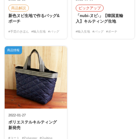
商品解説
ピックアップ
新色ヌビ生地で作るバッグ&
「nubi-ヌビ-」【韓国直輸
ポーチ
入】キルティング生地
#手芸のきほん
#輸入生地
#バッグ
#輸入生地
#バッグ
#ポーチ
商品情報
2022-01-27
ポリエステルキルティング
新発売
#コート
#Polyester
#Quilting