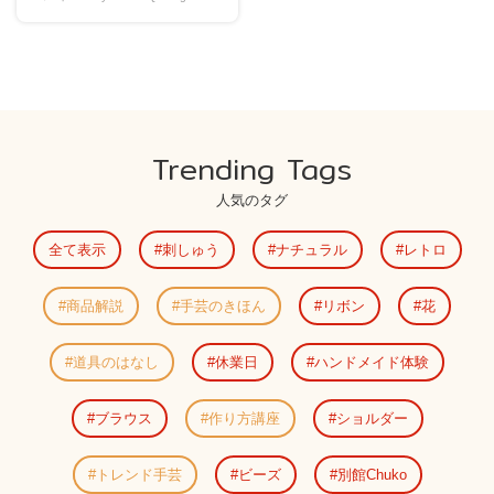
Trending Tags
人気のタグ
全て表示
刺しゅう
ナチュラル
レトロ
商品解説
手芸のきほん
リボン
花
道具のはなし
休業日
ハンドメイド体験
ブラウス
作り方講座
ショルダー
トレンド手芸
ビーズ
別館Chuko