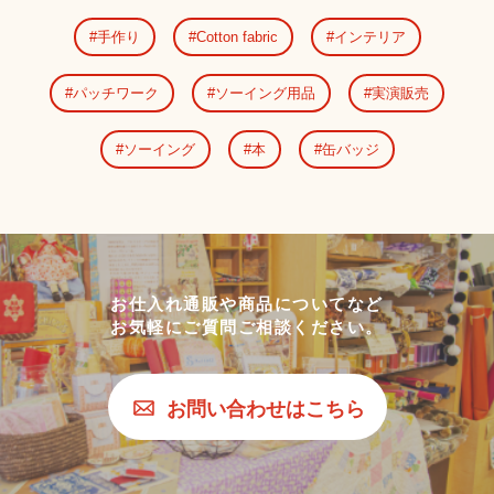
手作り
Cotton fabric
インテリア
パッチワーク
ソーイング用品
実演販売
ソーイング
本
缶バッジ
お仕入れ通販や商品についてなど
お気軽にご質問ご相談ください。
お問い合わせはこちら