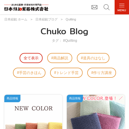
日本紐釦 ホーム
>
日本紐釦ブログ
>
Quilting
Chuko Blog
タグ： #Quilting
全て表示
商品解説
道具のはなし
手芸のきほん
トレンド手芸
作り方講座
商品情報
商品情報