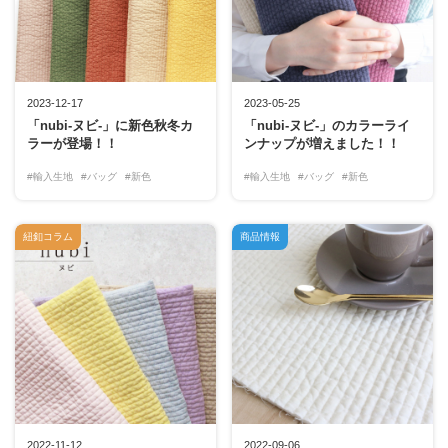
2023-12-17
2023-05-25
「nubi-ヌビ-」に新色秋冬カ
「nubi-ヌビ-」のカラーライ
ラーが登場！！
ンナップが増えました！！
#輸入生地
#バッグ
#新色
#輸入生地
#バッグ
#新色
紐釦コラム
商品情報
2022-11-12
2022-09-06