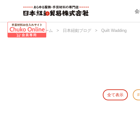
会
日本紐釦 ホーム
>
日本紐釦ブログ
>
Quilt Wadding
全て表示