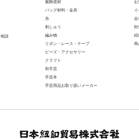
服飾資材
お
バッグ材料・金具
イ
糸
会
刺しゅう
卸
編み物
紐
ご相談
リボン・レース・テープ
商
ビーズ・アクセサリー
クラフト
和手芸
手芸本
手芸用品お取り扱いメーカー