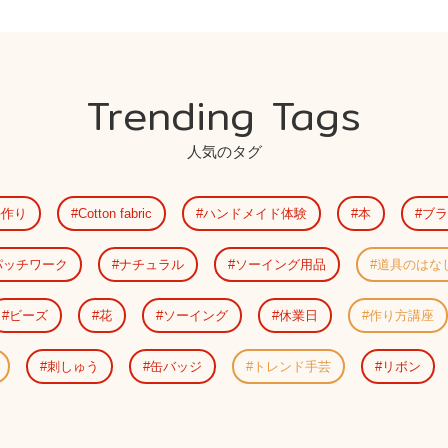
Trending Tags
人気のタグ
手作り
Cotton fabric
ハンドメイド体験
本
ブラ
パッチワーク
ナチュラル
ソーイング用品
道具のはな
ビーズ
花
ソーイング
休業日
作り方講座
刺しゅう
缶バッジ
トレンド手芸
リボン