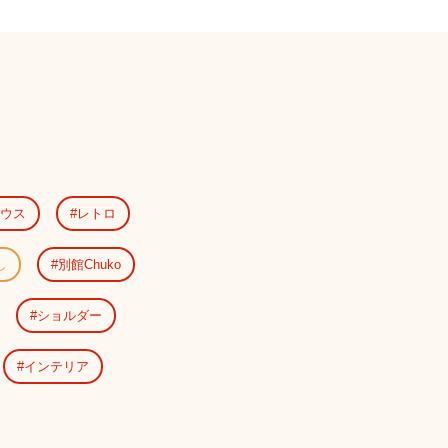
ウス
レトロ
し
別館Chuko
ショルダー
インテリア