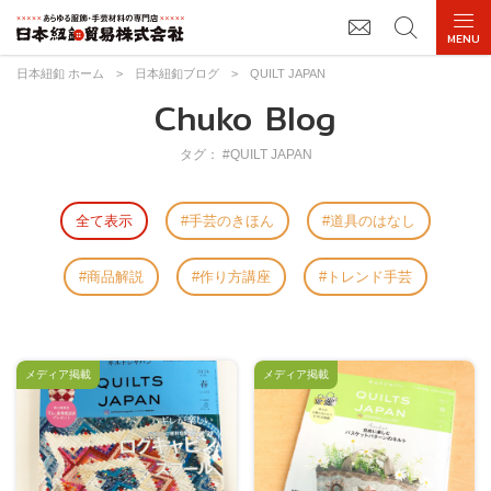
日本紐釦 ホーム
>
日本紐釦ブログ
>
QUILT JAPAN
Chuko Blog
タグ： #QUILT JAPAN
全て表示
手芸のきほん
道具のはなし
商品解説
作り方講座
トレンド手芸
メディア掲載
メディア掲載