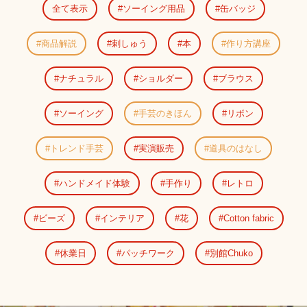
全て表示
ソーイング用品
缶バッジ
商品解説
刺しゅう
本
作り方講座
ナチュラル
ショルダー
ブラウス
ソーイング
手芸のきほん
リボン
トレンド手芸
実演販売
道具のはなし
ハンドメイド体験
手作り
レトロ
ビーズ
インテリア
花
Cotton fabric
休業日
パッチワーク
別館Chuko