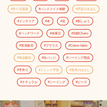
作り方講座
ハンドメイド体験
手芸のきほん
インテリア
本
花
刺しゅう
パッチワーク
休業日
別館Chuko
実演販売
ブラウス
Cotton fabric
商品解説
缶バッジ
ソーイング用品
手作り
トレンド手芸
道具のはなし
ナチュラル
ソーイング
ビーズ