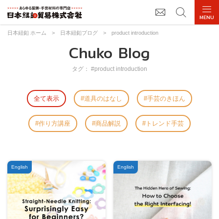
日本紐釦 ホーム
>
日本紐釦ブログ
>
product introduction
Chuko Blog
タグ： #product introduction
全て表示
道具のはなし
手芸のきほん
作り方講座
商品解説
トレンド手芸
English
English