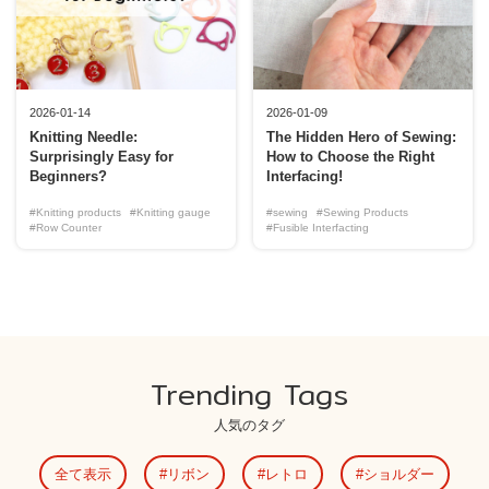
2026-01-14
2026-01-09
Knitting Needle:
The Hidden Hero of Sewing:
Surprisingly Easy for
How to Choose the Right
Beginners?
Interfacing!
#Knitting products
#Knitting gauge
#sewing
#Sewing Products
#Row Counter
#Fusible Interfacting
Trending Tags
人気のタグ
全て表示
リボン
レトロ
ショルダー