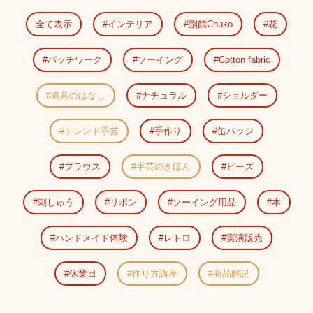
全て表示
インテリア
別館Chuko
花
パッチワーク
ソーイング
Cotton fabric
道具のはなし
ナチュラル
ショルダー
トレンド手芸
手作り
缶バッジ
ブラウス
手芸のきほん
ビーズ
刺しゅう
リボン
ソーイング用品
本
ハンドメイド体験
レトロ
実演販売
休業日
作り方講座
商品解説