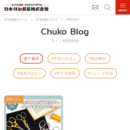
日本紐釦 ホーム
>
日本紐釦ブログ
>
PREMAX
Chuko Blog
タグ： #PREMAX
全て表示
手芸のきほん
商品解説
道具のはなし
作り方講座
トレンド手芸
紐釦コラム