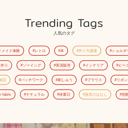
Trending Tags
人気のタグ
ドメイド体験
レトロ
本
作り方講座
ショルダ
手作り
ソーイング
実演販売
インテリア
ビー
解説
パッチワーク
刺しゅう
ブラウス
リボン
n fabric
ナチュラル
休業日
道具のはなし
別館