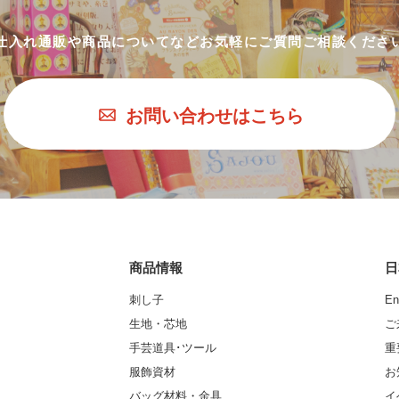
仕入れ通販や商品についてなど
お気軽にご質問ご相談くださ
お問い合わせはこちら
商品情報
日
刺し子
En
生地・芯地
ご
手芸道具･ツール
重
服飾資材
お
バッグ材料・金具
イ