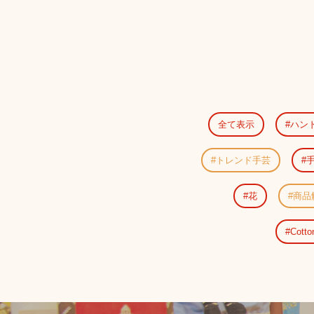
全て表示
ハン
トレンド手芸
花
商品
Cotto