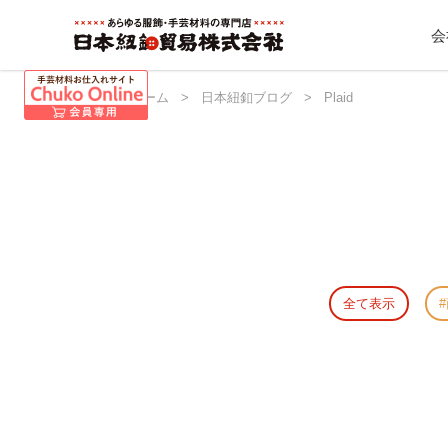
会
日本紐釦 ホーム
>
日本紐釦ブログ
>
Plaid
全て表示