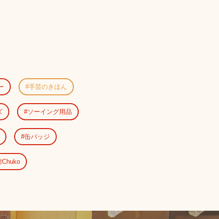
ー
手芸のきほん
ズ
ソーイング用品
缶バッジ
Chuko