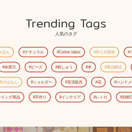
Trending Tags
人気のタグ
きほん
ナチュラル
Cotton fabric
作り方講座
休業日
ビーズ
刺しゅう
本
商品解説
具のはなし
ショルダー
実演販売
花
ハンドメ
ーイング用品
手作り
インテリア
レトロ
別館C