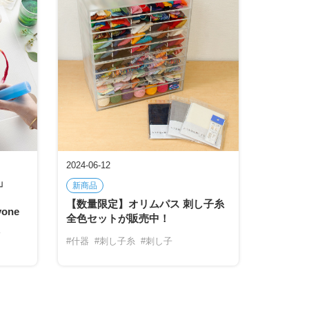
2024-06-12
)」
新商品
【数量限定】オリムパス 刺し子糸
yone
全色セットが販売中！
y
#什器
#刺し子糸
#刺し子