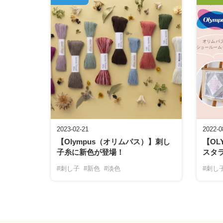
2023-02-21
2022-0
【Olympus（オリムパス）】刺し
【OL
子糸に新色が登場！
スタ
#刺し子
#新色
#淡色
#刺し