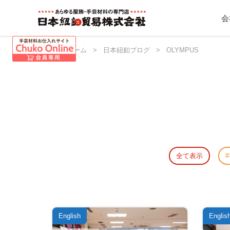
会
日本紐釦 ホーム
>
日本紐釦ブログ
>
OLYMPUS
全て表示
English
Englis