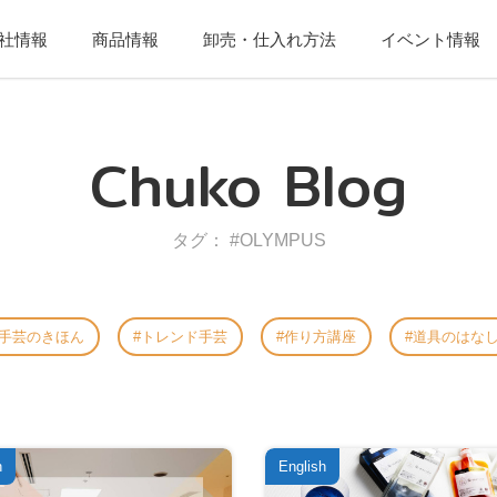
社情報
商品情報
卸売・仕入れ方法
イベント情報
Chuko Blog
タグ： #OLYMPUS
手芸のきほん
トレンド手芸
作り方講座
道具のはな
h
English