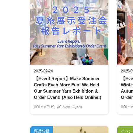
2025-09-24
2025-0
【Event Report】Make Summer
【Even
Crafts Even More Fun! We Held
Winte
Our Summer Yarn Exhibition &
Autum
Order Event! (Also Held Online!)
Order
#OLYMPUS
#Clover
#yarn
#OLY
商品情報
イベン