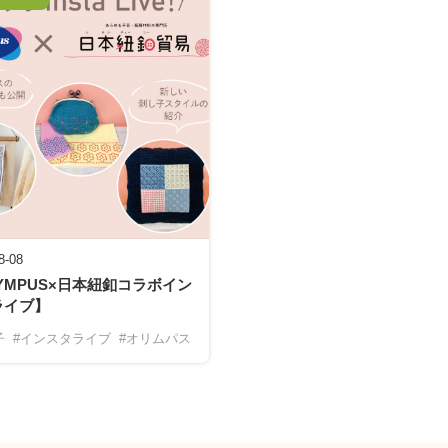
8-08
YMPUS×日本紐釦コラボイン
ライブ】
子
#インスタライブ
#オリムパス