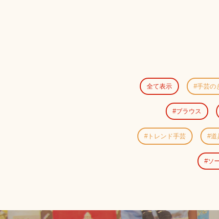
全て表示
手芸の
ブラウス
トレンド手芸
道
ソ