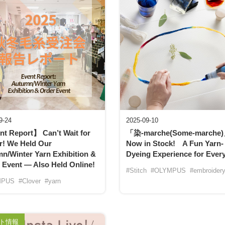
9-24
2025-09-10
t Report】 Can’t Wait for
「染-marche(Some-marche
r! We Held Our
Now in Stock! A Fun Yarn-
n/Winter Yarn Exhibition &
Dyeing Experience for Ever
 Event — Also Held Online!
#Stitch
#OLYMPUS
#embroider
MPUS
#Clover
#yarn
ト情報