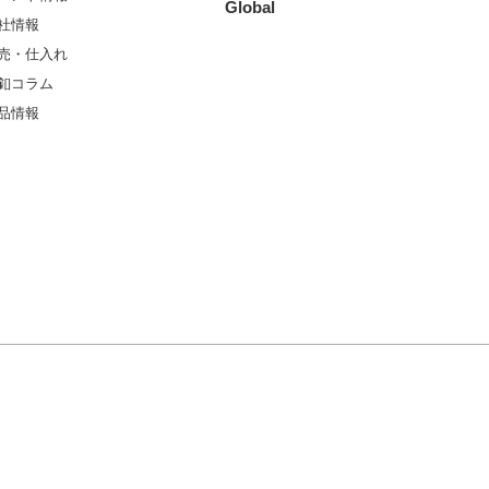
Global
社情報
売・仕入れ
釦コラム
品情報