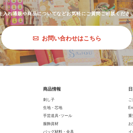
仕入れ通販や商品についてなど
お気軽にご質問ご相談くださ
お問い合わせはこちら
商品情報
日
刺し子
ご
生地・芯地
En
手芸道具･ツール
重
服飾資材
お
バッグ材料・金具
イ