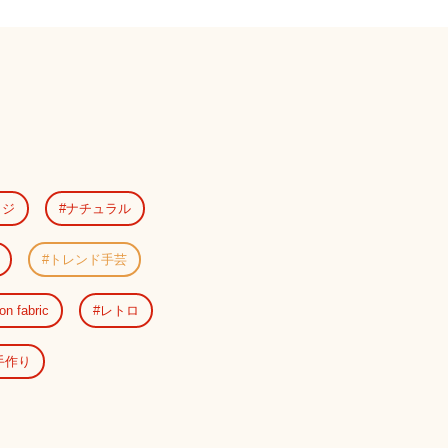
ッジ
ナチュラル
トレンド手芸
on fabric
レトロ
手作り