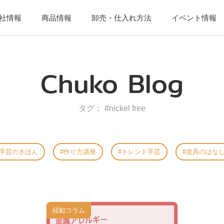
社情報
商品情報
卸売・仕入れ方法
イベント情報
Chuko Blog
タグ： #nickel free
手芸のきほん
作り方講座
トレンド手芸
道具のはな
紐釦コラム