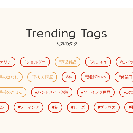
Trending Tags
人気のタグ
テリア
ショルダー
商品解説
刺しゅう
缶バ
具のはなし
作り方講座
本
別館Chuko
休業日
手芸のきほん
ハンドメイド体験
ソーイング用品
Cott
ボン
ソーイング
花
ビーズ
ブラウス