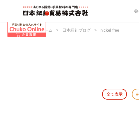
会
日本紐釦 ホーム
>
日本紐釦ブログ
>
nickel free
全て表示