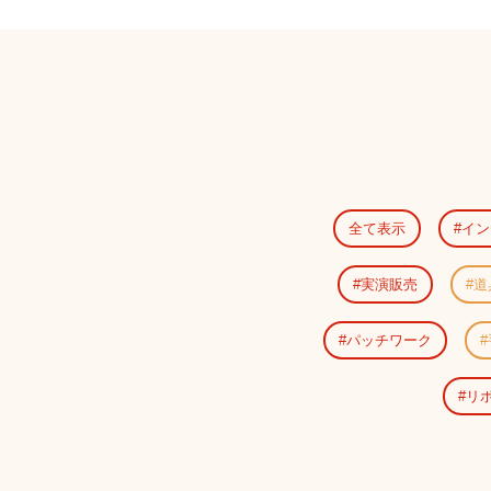
全て表示
イン
実演販売
道
パッチワーク
リ