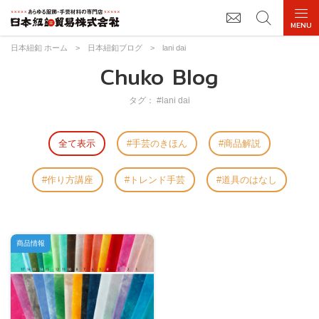
日本紐釦 ホーム
>
日本紐釦ブログ
>
lani dai
Chuko Blog
タグ： #lani dai
全て表示
手芸のきほん
商品解説
作り方講座
トレンド手芸
道具のはなし
商品情報