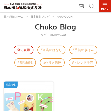
日本紐釦 ホーム
>
日本紐釦ブログ
>
KAWAGUCHI
Chuko Blog
タグ： #KAWAGUCHI
全て表示
道具のはなし
手芸のきほん
商品解説
作り方講座
トレンド手芸
商品情報