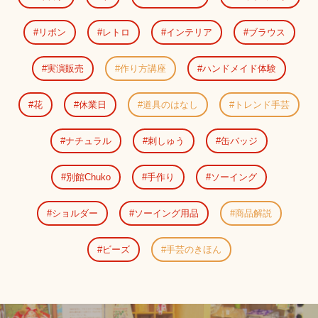
リボン
レトロ
インテリア
ブラウス
実演販売
作り方講座
ハンドメイド体験
花
休業日
道具のはなし
トレンド手芸
ナチュラル
刺しゅう
缶バッジ
別館Chuko
手作り
ソーイング
ショルダー
ソーイング用品
商品解説
ビーズ
手芸のきほん