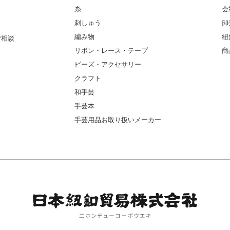
糸
会
刺しゅう
卸
編み物
紐
ご相談
リボン・レース・テープ
商
ビーズ・アクセサリー
クラフト
和手芸
手芸本
手芸用品お取り扱いメーカー