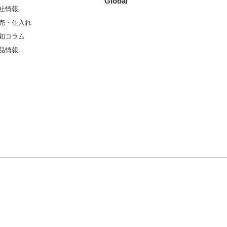
Global
社情報
売・仕入れ
釦コラム
品情報