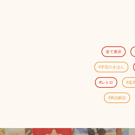
全て表示
手芸のきほん
レトロ
道
商品解説