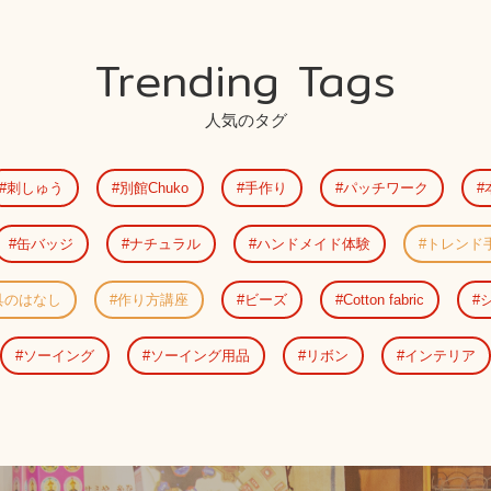
Trending Tags
人気のタグ
刺しゅう
別館Chuko
手作り
パッチワーク
缶バッジ
ナチュラル
ハンドメイド体験
トレンド
具のはなし
作り方講座
ビーズ
Cotton fabric
ソーイング
ソーイング用品
リボン
インテリア