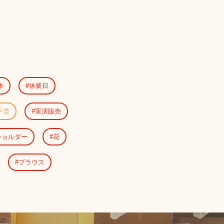
本
休業日
手芸
実演販売
ショルダー
花
ブラウス