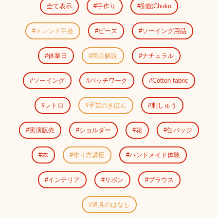
全て表示
手作り
別館Chuko
トレンド手芸
ビーズ
ソーイング用品
休業日
商品解説
ナチュラル
ソーイング
パッチワーク
Cotton fabric
レトロ
手芸のきほん
刺しゅう
実演販売
ショルダー
花
缶バッジ
本
作り方講座
ハンドメイド体験
インテリア
リボン
ブラウス
道具のはなし