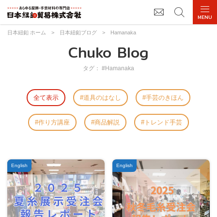
日本紐釦 ホーム
>
日本紐釦ブログ
>
Hamanaka
Chuko Blog
タグ： #Hamanaka
全て表示
道具のはなし
手芸のきほん
作り方講座
商品解説
トレンド手芸
English
English