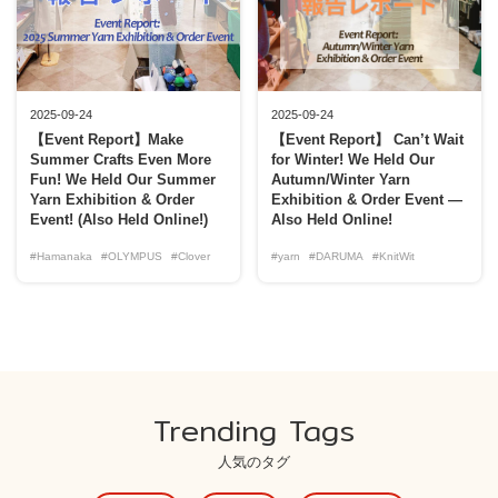
2025-09-24
2025-09-24
【Event Report】Make
【Event Report】 Can’t Wait
Summer Crafts Even More
for Winter! We Held Our
Fun! We Held Our Summer
Autumn/Winter Yarn
Yarn Exhibition & Order
Exhibition & Order Event —
Event! (Also Held Online!)
Also Held Online!
#Hamanaka
#OLYMPUS
#Clover
#yarn
#DARUMA
#KnitWit
Trending Tags
人気のタグ