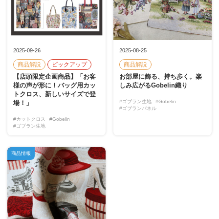
2025-09-26
2025-08-25
商品解説
ピックアップ
商品解説
【店頭限定企画商品】「お客
お部屋に飾る、持ち歩く。楽
様の声が形に！バッグ用カッ
しみ広がるGobelin織り
トクロス、新しいサイズで登
#ゴブラン生地
#Gobelin
場！」
#ゴブランパネル
#カットクロス
#Gobelin
#ゴブラン生地
商品情報