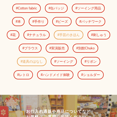
Cotton fabric
缶バッジ
ソーイング用品
本
手作り
ビーズ
パッチワーク
花
ナチュラル
手芸のきほん
刺しゅう
ブラウス
実演販売
別館Chuko
道具のはなし
ソーイング
リボン
レトロ
ハンドメイド体験
ショルダー
お仕入れ通販や商品についてなど
お気軽にご質問ご相談ください。