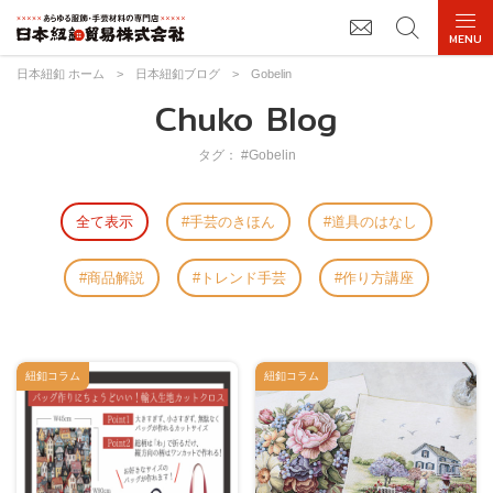
日本紐釦 ホーム
>
日本紐釦ブログ
>
Gobelin
Chuko Blog
タグ： #Gobelin
全て表示
手芸のきほん
道具のはなし
商品解説
トレンド手芸
作り方講座
紐釦コラム
紐釦コラム