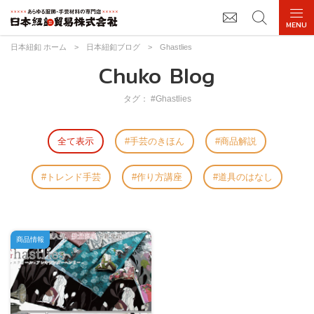
日本紐釦 ホーム
>
日本紐釦ブログ
>
Ghastlies
Chuko Blog
タグ： #Ghastlies
全て表示
手芸のきほん
商品解説
トレンド手芸
作り方講座
道具のはなし
商品情報