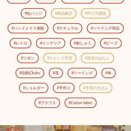
缶バッジ
商品解説
作り方講座
ハンドメイド体験
ナチュラル
ソーイング用品
レトロ
インテリア
刺しゅう
ビーズ
リボン
トレンド手芸
道具のはなし
別館Chuko
花
ソーイング
本
ショルダー
手作り
手芸のきほん
ブラウス
Cotton fabric