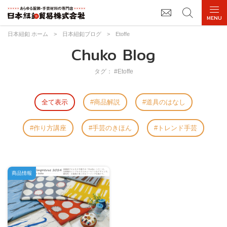
日本紐釦 ホーム
>
日本紐釦ブログ
>
Etoffe
Chuko Blog
タグ： #Etoffe
全て表示
商品解説
道具のはなし
作り方講座
手芸のきほん
トレンド手芸
商品情報