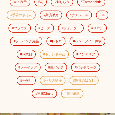
全て表示
花
刺しゅう
Cotton fabric
手芸のきほん
実演販売
ナチュラル
本
ブラウス
ビーズ
ショルダー
リボン
ソーイング用品
レトロ
ハンドメイド体験
休業日
トレンド手芸
インテリア
ソーイング
缶バッジ
パッチワーク
手作り
作り方講座
道具のはなし
別館Chuko
商品解説