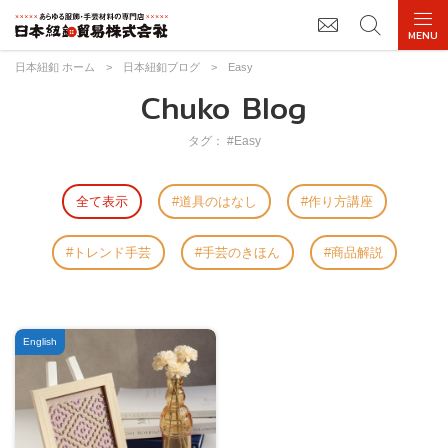
日本紐釦 ホーム
>
日本紐釦ブログ
>
Easy
Chuko Blog
タグ： #Easy
全て表示
道具のはなし
作り方講座
トレンド手芸
手芸のきほん
商品解説
English