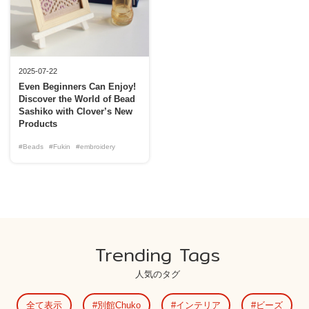
2025-07-22
Even Beginners Can Enjoy!
Discover the World of Bead
Sashiko with Clover’s New
Products
#Beads
#Fukin
#embroidery
Trending Tags
人気のタグ
全て表示
別館Chuko
インテリア
ビーズ