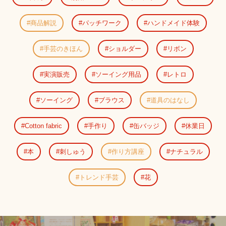
商品解説
パッチワーク
ハンドメイド体験
手芸のきほん
ショルダー
リボン
実演販売
ソーイング用品
レトロ
ソーイング
ブラウス
道具のはなし
Cotton fabric
手作り
缶バッジ
休業日
本
刺しゅう
作り方講座
ナチュラル
トレンド手芸
花