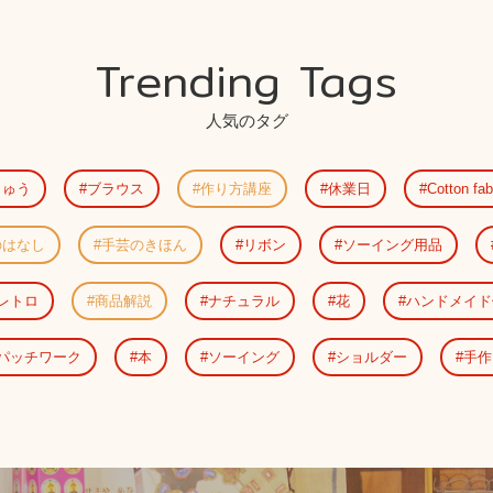
Trending Tags
人気のタグ
しゅう
ブラウス
作り方講座
休業日
Cotton fab
のはなし
手芸のきほん
リボン
ソーイング用品
レトロ
商品解説
ナチュラル
花
ハンドメイド
パッチワーク
本
ソーイング
ショルダー
手作