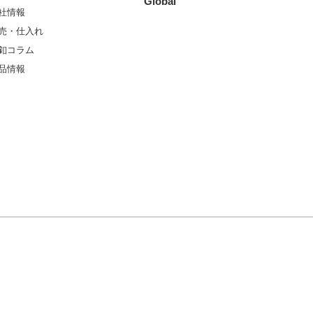
Global
社情報
売・仕入れ
釦コラム
品情報