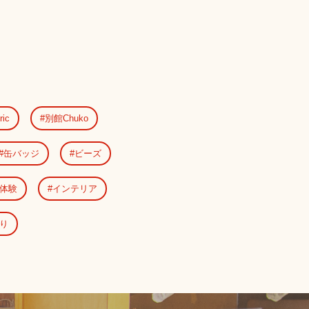
ric
別館Chuko
缶バッジ
ビーズ
体験
インテリア
り