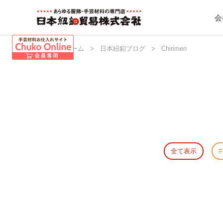
会
日本紐釦 ホーム
>
日本紐釦ブログ
>
Chirimen
全て表示