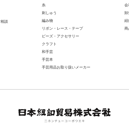
糸
会
刺しゅう
卸
編み物
紐
ご相談
リボン・レース・テープ
商
ビーズ・アクセサリー
クラフト
和手芸
手芸本
手芸用品お取り扱いメーカー