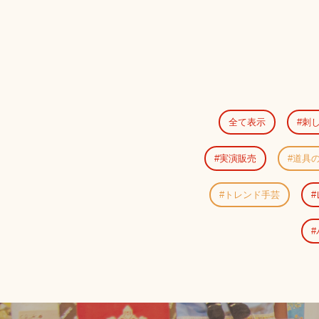
全て表示
刺
実演販売
道具
トレンド手芸