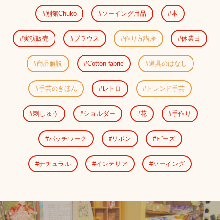
別館Chuko
ソーイング用品
本
実演販売
ブラウス
作り方講座
休業日
商品解説
Cotton fabric
道具のはなし
手芸のきほん
レトロ
トレンド手芸
刺しゅう
ショルダー
花
手作り
パッチワーク
リボン
ビーズ
ナチュラル
インテリア
ソーイング