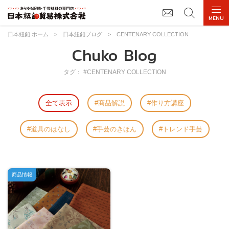
日本紐釦 ホーム
>
日本紐釦ブログ
>
CENTENARY COLLECTION
Chuko Blog
タグ： #CENTENARY COLLECTION
全て表示
商品解説
作り方講座
道具のはなし
手芸のきほん
トレンド手芸
商品情報