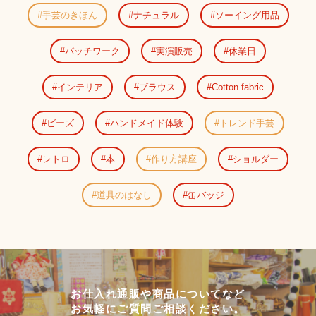
手芸のきほん
ナチュラル
ソーイング用品
パッチワーク
実演販売
休業日
インテリア
ブラウス
Cotton fabric
ビーズ
ハンドメイド体験
トレンド手芸
レトロ
本
作り方講座
ショルダー
道具のはなし
缶バッジ
お仕入れ通販や商品についてなど
お気軽にご質問ご相談ください。