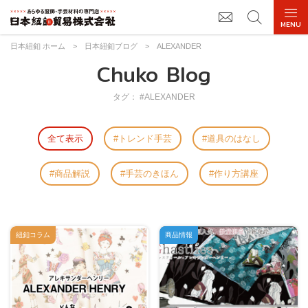
日本紐釦 ホーム
>
日本紐釦ブログ
>
ALEXANDER
Chuko Blog
タグ： #ALEXANDER
全て表示
トレンド手芸
道具のはなし
商品解説
手芸のきほん
作り方講座
紐釦コラム
商品情報