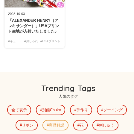
2023-10-03
「ALEXANDER HENRY（ア
レキサンダー）」USAプリン
ト生地が入荷いたしました♪
#キュート
#おしゃれ
#USAプリント
Trending Tags
人気のタグ
全て表示
別館Chuko
手作り
ソーイング
リボン
商品解説
花
刺しゅう