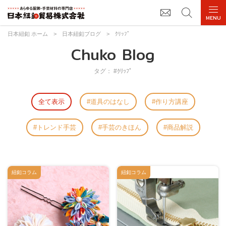
日本紐釦 ホーム
>
日本紐釦ブログ
>
ｸﾘｯﾌﾟ
Chuko Blog
タグ： #ｸﾘｯﾌﾟ
全て表示
道具のはなし
作り方講座
トレンド手芸
手芸のきほん
商品解説
紐釦コラム
紐釦コラム