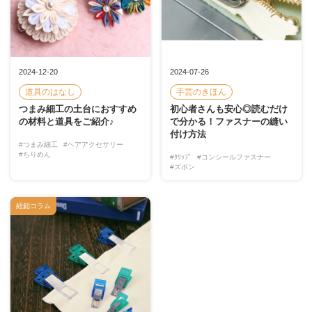
2024-12-20
2024-07-26
道具のはなし
手芸のきほん
つまみ細工の土台におすすめ
初心者さんも安心◎読むだけ
の材料と道具をご紹介♪
で分かる！ファスナーの縫い
付け方法
#つまみ細工
#ヘアアクセサリー
#ちりめん
#ｸﾘｯﾌﾟ
#コンシールファスナー
#ズボン
紐釦コラム