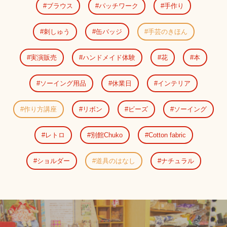
ブラウス
パッチワーク
手作り
刺しゅう
缶バッジ
手芸のきほん
実演販売
ハンドメイド体験
花
本
ソーイング用品
休業日
インテリア
作り方講座
リボン
ビーズ
ソーイング
レトロ
別館Chuko
Cotton fabric
ショルダー
道具のはなし
ナチュラル