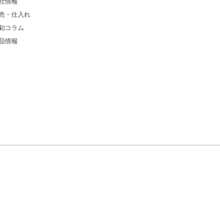
社情報
売・仕入れ
釦コラム
品情報