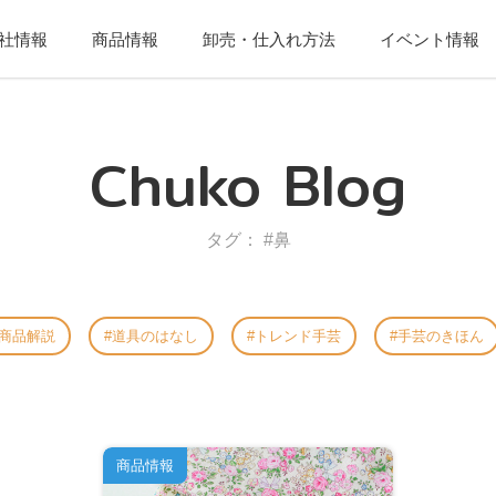
社情報
商品情報
卸売・仕入れ方法
イベント情報
Chuko Blog
タグ： #鼻
商品解説
道具のはなし
トレンド手芸
手芸のきほん
商品情報