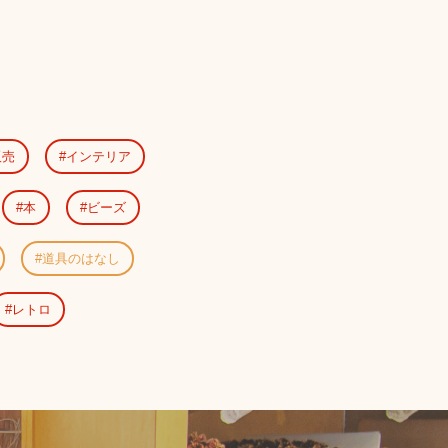
販売
インテリア
本
ビーズ
道具のはなし
レトロ