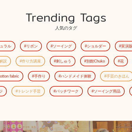
Trending Tags
人気のタグ
ュラル
リボン
ソーイング
ショルダー
実演
解説
作り方講座
刺しゅう
別館Chuko
花
otton fabric
手作り
ハンドメイド体験
手芸のきほん
ジ
トレンド手芸
パッチワーク
ソーイング用品