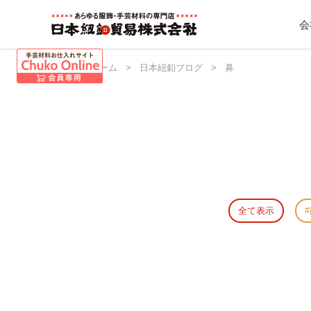
会
日本紐釦 ホーム
>
日本紐釦ブログ
>
鼻
全て表示