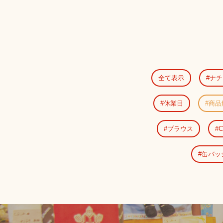
全て表示
ナチ
休業日
商品
ブラウス
C
缶バッ