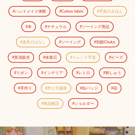
ハンドメイド体験
Cotton fabric
手芸のきほん
本
ナチュラル
ソーイング用品
道具のはなし
ソーイング
別館Chuko
実演販売
休業日
トレンド手芸
ビーズ
リボン
インテリア
レトロ
刺しゅう
手作り
作り方講座
缶バッジ
花
商品解説
ショルダー