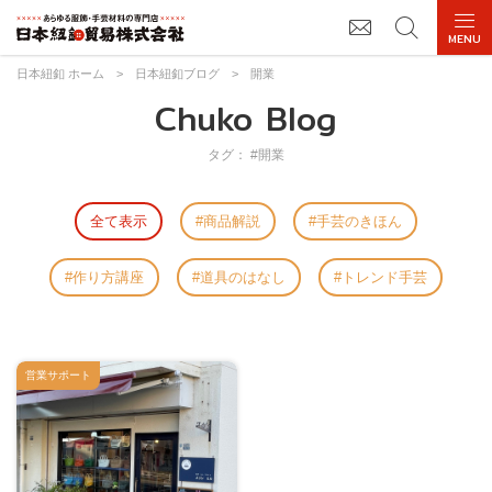
日本紐釦 ホーム
>
日本紐釦ブログ
>
開業
Chuko Blog
タグ： #開業
全て表示
商品解説
手芸のきほん
作り方講座
道具のはなし
トレンド手芸
営業サポート