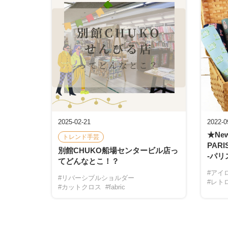
2025-02-21
2022-0
★New★
トレンド手芸
PAR
別館CHUKO船場センタービル店っ
-パリ
てどんなとこ！？
#アイ
#リバーシブルショルダー
#レト
#カットクロス
#fabric