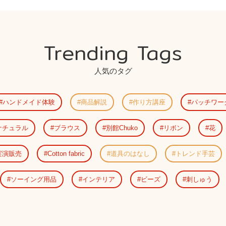
Trending Tags
人気のタグ
ハンドメイド体験
商品解説
作り方講座
パッチワー
ナチュラル
ブラウス
別館Chuko
リボン
花
実演販売
Cotton fabric
道具のはなし
トレンド手芸
ソーイング用品
インテリア
ビーズ
刺しゅう