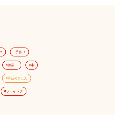
ク
手作り
休業日
本
手芸のきほん
ソーイング