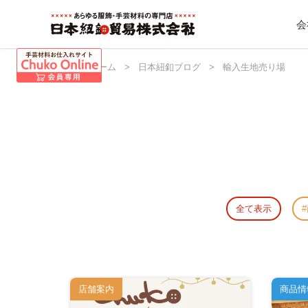
会
日本紐釦 ホーム
>
日本紐釦ブログ
>
輸入生地売り場
全て表示
店舗案内
商品情