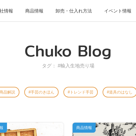
社情報
商品情報
卸売・仕入れ方法
イベント情報
Chuko Blog
タグ： #輸入生地売り場
商品解説
手芸のきほん
トレンド手芸
道具のはなし
報
商品情報