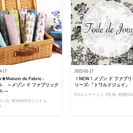
9-17
2022-01-17
Maison de Fabric -
！NEW！メゾン ド ファブ
IS- ～メゾン ド ファブリック
リーズ-「トワルドジュイ
ス-～
#カルトナージュ
#生地
#別館Ch
ロン台
#CHUKOオリジナル
ロ