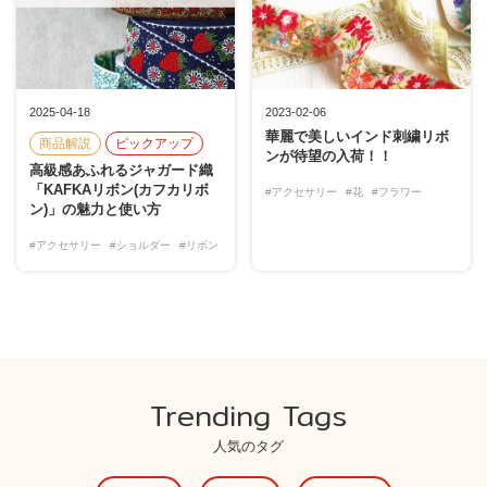
2025-04-18
2023-02-06
華麗で美しいインド刺繍リボ
商品解説
ピックアップ
ンが待望の入荷！！
高級感あふれるジャガード織
「KAFKAリボン(カフカリボ
#アクセサリー
#花
#フラワー
ン)」の魅力と使い方
#アクセサリー
#ショルダー
#リボン
Trending Tags
人気のタグ