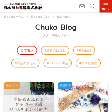
日本紐釦 ホーム
>
日本紐釦ブログ
>
輸入リボン
Chuko Blog
タグ： #輸入リボン
全て表示
道具のはなし
商品解説
手芸のきほん
トレンド手芸
作り方講座
紐釦コラム
商品情報