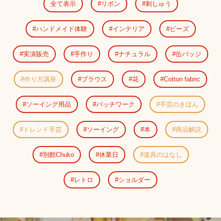
全て表示
リボン
刺しゅう
ハンドメイド体験
インテリア
ビーズ
実演販売
手作り
ナチュラル
缶バッジ
作り方講座
ブラウス
花
Cotton fabric
ソーイング用品
パッチワーク
手芸のきほん
トレンド手芸
ソーイング
本
商品解説
別館Chuko
休業日
道具のはなし
レトロ
ショルダー