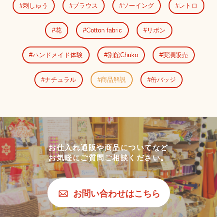
刺しゅう
ブラウス
ソーイング
レトロ
花
Cotton fabric
リボン
ハンドメイド体験
別館Chuko
実演販売
ナチュラル
商品解説
缶バッジ
お仕入れ通販や商品についてなど
お気軽にご質問ご相談ください。
お問い合わせはこちら