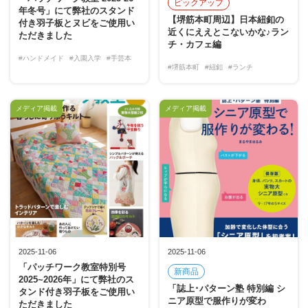
ピックアップ
年冬号」にて弊社のスタンド
【堺筋本町周辺】日本紐釦の
付き羽子板とヌビをご使用い
近くにええとこないかな♪ラン
ただきました
チ・カフェ編
#ハンドメイド
#入園入学
#手芸本
#堺筋本町
#紐釦
#ランチ
メディア掲載
メディア掲載
2025-11-06
2025-11-06
「パッチワーク教室特別号
新商品
2025~2026年」にて弊社のス
「誌上･パターン塾 特別編 シ
タンド付き羽子板をご使用い
ニア原型で服作りが変わ
ただきました