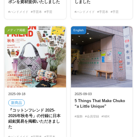
ボンを資材提供いたしました
しました
#ハンドメイド
#手芸本
#手芸
#ハンドメイド
#手芸本
#手芸
メディア掲載
English
2025-09-18
2025-09-03
5 Things That Make Chuko
新商品
“a Little Unique”
『コットンフレンド 2025-
2026年秋冬号」の付録に日本
#服飾
#会員登録
#NBK
紐釦貿易を掲載いただきまし
た
#ハンドメイド
#定期本
#手芸本