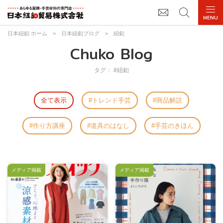
日本紐釦 ホーム
>
日本紐釦ブログ
>
紐釦
Chuko Blog
タグ： #紐釦
全て表示
トレンド手芸
商品解説
作り方講座
道具のはなし
手芸のきほん
メディア掲載
メディア掲載