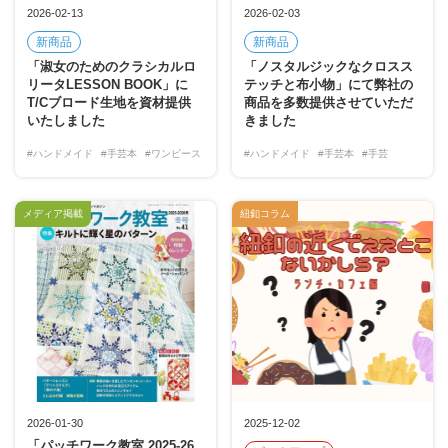
2026-02-13
2026-02-03
新商品
新商品
「淑女のためのクラシカルロ
「ノスタルジックなクロスス
リータLESSON BOOK」に
テッチと布小物」にて弊社の
T/Cブロード生地を資材提供
商品を多数提供させていただ
いたしました
きました
#ハンドメイド
#手芸本
#ワンピース
#ハンドメイド
#手芸本
#手芸
メディア掲載
紐釦コラム
2026-01-30
2025-12-02
「パッチワーク教室 2025-26