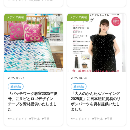
メディア掲載
メディア掲載
2025-06-27
2025-04-26
新商品
新商品
『パッチワーク教室2025年夏
「大人のかんたんソーイング
号」にヌビとロゴデザイン
2025夏」に日本紐釦貿易のリ
テープを資材提供いたしまし
ボンパーツを資材提供いたし
た
ました
#ハンドメイド
#手芸本
#手芸
#ハンドメイド
#手芸本
#手芸