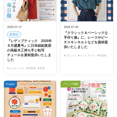
2026-07-17
2026-07-06
『クラシック＆ベーシックな
新商品
手作り服』に、レースやピー
『レディブティック 2026年
チスキンキルトなどを資材提
８月盛夏号』に日本紐釦貿易
供いたしました
の高級木工持ち手と転写
チュールを資材提供いたしま
#フリンジ
#ハンドメイド
#手芸本
した
#ハンドメイド
#手芸本
#手芸
English
メディア掲載