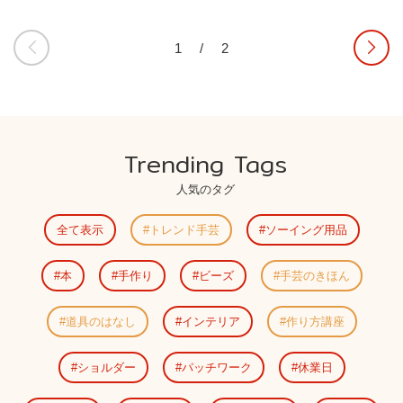
1
/
2
Trending Tags
人気のタグ
全て表示
トレンド手芸
ソーイング用品
本
手作り
ビーズ
手芸のきほん
道具のはなし
インテリア
作り方講座
ショルダー
パッチワーク
休業日