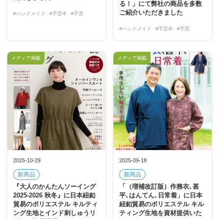
る！」にて弊社の商品を多数
ご紹介いただきました
#ハンドメイド
#手芸本
#手芸
#ハンドメイド
#手芸本
#手芸
メディア掲載
メディア掲載
2025-10-29
2025-09-18
新商品
新商品
『大人のかんたんソーイング
「（増補改訂版）作務衣､甚
2025-2026 秋冬』に日本紐釦
平､はんてん､日常着」に日本
貿易のポリエステル キルティ
紐釦貿易のポリエステル キル
ング生地とインド刺しゅうリ
ティング生地を資材提供いた