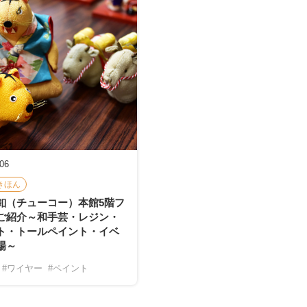
-06
きほん
釦（チューコー）本館5階フ
ご紹介～和手芸・レジン・
ト・トールペイント・イベ
場～
#ワイヤー
#ペイント