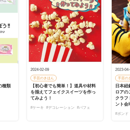
2024-02-09
2023-04
手芸のきほん
手芸の
の種類
【初心者でも簡単！】道具や材料
日本紐
を揃えてフェイクスイーツを作っ
ロアの
てみよう！
クラフ
ント会
#ケーキ
#デコレーション
#パフェ
#ボンド