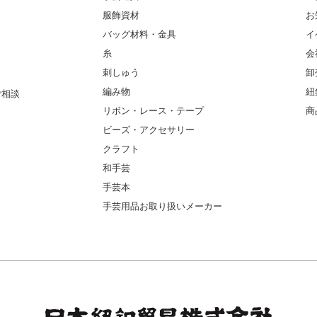
服飾資材
お
バッグ材料・金具
イ
糸
会
刺しゅう
卸
編み物
紐
ご相談
リボン・レース・テープ
商
ビーズ・アクセサリー
クラフト
和手芸
手芸本
手芸用品お取り扱いメーカー