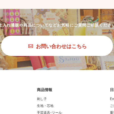
仕入れ通販や商品についてなど
お気軽にご質問ご相談くださ
お問い合わせはこちら
商品情報
日
刺し子
En
生地・芯地
ご
手芸道具･ツール
重