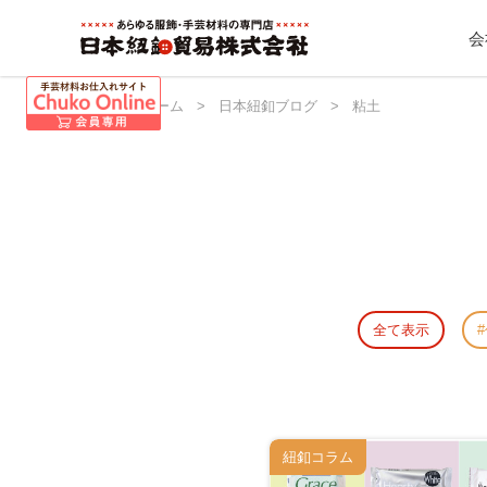
会
日本紐釦 ホーム
>
日本紐釦ブログ
>
粘土
全て表示
紐釦コラム