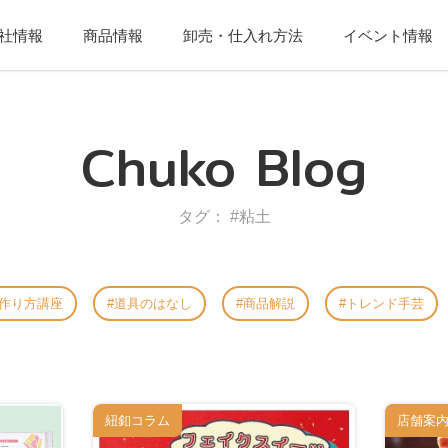
社情報
商品情報
卸売・仕入れ方法
イベント情報
Chuko Blog
タグ： #粘土
作り方講座
道具のはなし
商品解説
トレンド手芸
紐釦コラム
店舗案