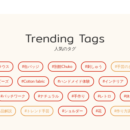
Trending Tags
人気のタグ
ラウス
缶バッジ
別館Chuko
刺しゅう
手芸の
ビーズ
Cotton fabric
ハンドメイド体験
インテリア
パッチワーク
ナチュラル
手作り
レトロ
休
商品解説
トレンド手芸
ショルダー
花
作り方