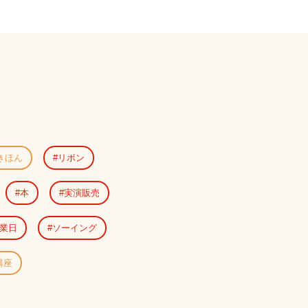
きほん
リボン
本
実演販売
業日
ソーイング
講座