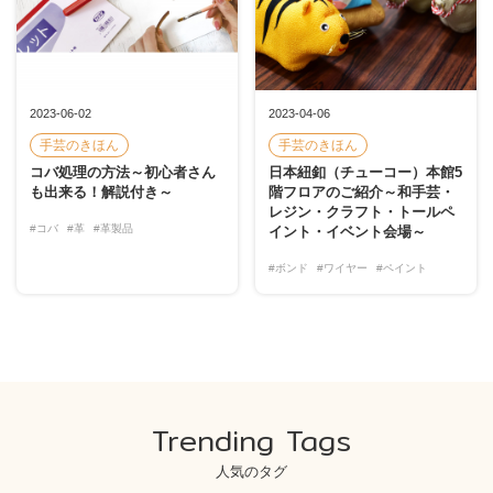
2023-06-02
2023-04-06
手芸のきほん
手芸のきほん
コバ処理の方法～初心者さん
日本紐釦（チューコー）本館5
も出来る！解説付き～
階フロアのご紹介～和手芸・
レジン・クラフト・トールペ
#コバ
#革
#革製品
イント・イベント会場～
#ボンド
#ワイヤー
#ペイント
Trending Tags
人気のタグ