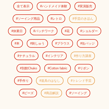
全て表示
ハンドメイド体験
実演販売
ソーイング用品
レトロ
手芸のきほん
休業日
パッチワーク
花
ショルダー
本
刺しゅう
ブラウス
缶バッジ
ナチュラル
インテリア
作り方講座
別館Chuko
Cotton fabric
リボン
手作り
道具のはなし
トレンド手芸
ビーズ
商品解説
ソーイング