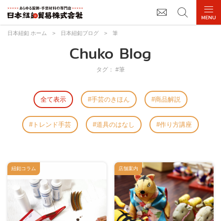
日本紐釦 ホーム
>
日本紐釦ブログ
>
筆
Chuko Blog
タグ： #筆
全て表示
手芸のきほん
商品解説
トレンド手芸
道具のはなし
作り方講座
紐釦コラム
店舗案内